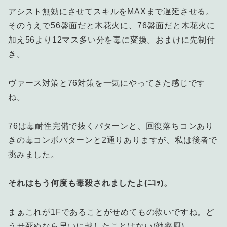
アシスト無効にさせてスキルをMAXまで遅延させる。
そのうえで56盤面だと木花火に、76盤面だと木花火に
加え56より12マス多い分を毒に変換。おまけに先制付
き。
ヴァース対策と76対策を一気にやってきた感じです
ね。
76は毒耐性完備で抜くパターンと、回復落ちコンあり
きの毒コンボパターンと2通りありますが、私は後者で
挑みました。
それはもう何度も毒殺されましたよ(ﾆｺｯ)。
まぁこれが1Fであることがせめてもの救いですね。ど
うせ死ぬなら早いに越したことはない(効率厨)。