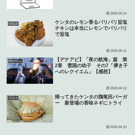
2026.05.14
ケンタのレモン香るパリパリ旨塩
グルメ
チキンは本当にレモンでパリパリ
で旨塩
2026.05.11
【デナアビ】「夜の航海」篇 第
PCゲーム
2章 雪国の幼子 その7「儚き子
へのレクイエム」【感想】
2026.04.12
帰ってきたケンタの鶏竜田バーガ
グルメ
ー 新登場の香味ネギにトライ
2026.04.10