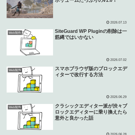
ボリュームたっぷりのv1.0！
2026.07.13
SiteGuard WP Pluginの削除は一
Web制作
筋縄ではいかない
2026.07.02
スマホブラウザ版のブロックエデ
Web制作
ィターで改行する方法
2026.06.29
クラシックエディター派が渋々ブ
Web制作
ロックエディターに乗り換えたら
意外と良かった話
2026.06.28