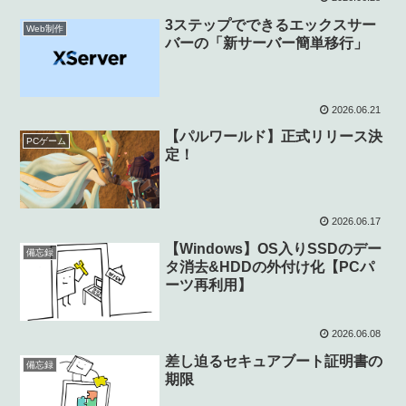
3ステップでできるエックスサー
Web制作
バーの「新サーバー簡単移行」
2026.06.21
【パルワールド】正式リリース決
PCゲーム
定！
2026.06.17
【Windows】OS入りSSDのデー
備忘録
タ消去&HDDの外付け化【PCパ
ーツ再利用】
2026.06.08
差し迫るセキュアブート証明書の
備忘録
期限