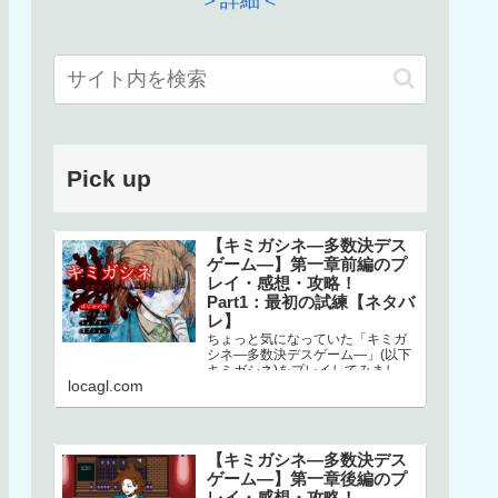
＞詳細＜
Pick up
【キミガシネ―多数決デス
ゲーム―】第一章前編のプ
レイ・感想・攻略！
Part1：最初の試練【ネタバ
レ】
ちょっと気になっていた「キミガ
シネ―多数決デスゲーム―」(以下
キミガシネ)をプレイしてみまし
locagl.com
た！ネタバレしかありませんので
ご注意ください！本家はこちら↓ス
マホで…
【キミガシネ―多数決デス
ゲーム―】第一章後編のプ
レイ・感想・攻略！