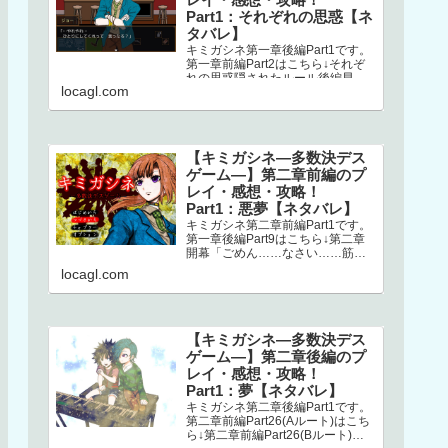
Part1：それぞれの思惑【ネ
タバレ】
キミガシネ第一章後編Part1です。
第一章前編Part2はこちら↓それぞ
れの思惑隠されたルール後編早々
locagl.com
にミシマが登場します。どうやら
ナオとの回想シーンらしく、ナ…
【キミガシネ―多数決デス
ゲーム―】第二章前編のプ
レイ・感想・攻略！
Part1：悪夢【ネタバレ】
キミガシネ第二章前編Part1です。
第一章後編Part9はこちら↓第二章
開幕「ごめん……なさい……筋肉
ゴリラ……サラ姉ちゃん……」
locagl.com
え？！ なにごと？！初っ端か
ら…
【キミガシネ―多数決デス
ゲーム―】第二章後編のプ
レイ・感想・攻略！
Part1：夢【ネタバレ】
キミガシネ第二章後編Part1です。
第二章前編Part26(Aルート)はこち
ら↓第二章前編Part26(Bルート)は