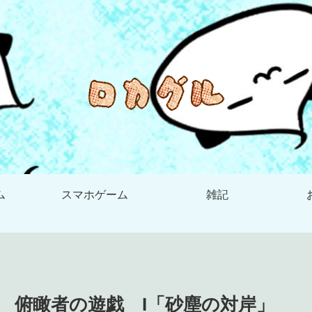
ム
スマホゲーム
雑記
 俯瞰者の遊戯 I「砂塵の対岸」