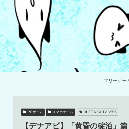
フリーゲー
PCゲーム
スマホゲーム
DUET NIGHT ABYSS
【デナアビ】「黄昏の碇泊」篇