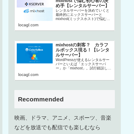
mixhostで悩む初心者の決
め手【レンタルサーバー】
レンタルサーバーを決めていくと
最終的にエックスサーバーと
mixhost(ミックスホスト)で悩むと
いう方、結構いるんじゃないでし
locagl.com
ょうか。この2社は非常にコストパ
フ…
mixhostの刺客？ カラフ
ルボックス現る！【レンタ
ルサーバー】
WordPressが使えるレンタルサー
バーといえば「エックスサーバ
ー」か「mixhost」。試行錯誤した
末、上述した2択に行き着くという
locagl.com
方も多いのではないでしょ…
Recommended
映画、ドラマ、アニメ、スポーツ、音楽
などを放送でも配信でも楽しむなら