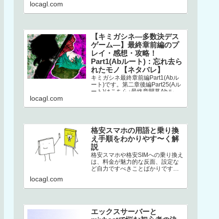
こちら↓選択二章後編はストーリー
locagl.com
が分岐してい…
【キミガシネ―多数決デス
ゲーム―】最終章前編のプ
レイ・感想・攻略！
Part1(Abルート)：忘れ去ら
れたモノ【ネタバレ】
キミガシネ最終章前編Part1(Abル
ート)です。第二章後編Part25(Aル
ート)はこちら↓最終章開幕Abルー
locagl.com
トAbルートは、アリス生存＋ソウ
生存のルートです…
格安スマホの用語と乗り換
え手順をわかりやす〜く解
説
格安スマホや格安SIMへの乗り換え
は、料金が魅力的な反面、設定な
ど自力ですべきことばかりです。
加えて専門用語の多さ。このせい
locagl.com
でハードルが高くなり、踏みとど
まって…
エックスサーバーと