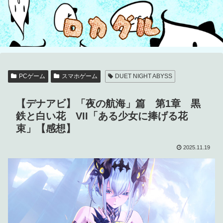
PCゲーム
スマホゲーム
DUET NIGHT ABYSS
【デナアビ】「夜の航海」篇 第1章 黒
鉄と白い花 VII「ある少女に捧げる花
束」【感想】
2025.11.19