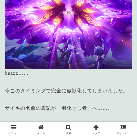
ﾋｮｪｪｪ……。
今このタイミングで完全に穢獣化してしまいました。
サイキの名前の表記が「羽化せし者」へ……。
バトルして止めなければ！
メニュー
ホーム
検索
トップ
サイドバー