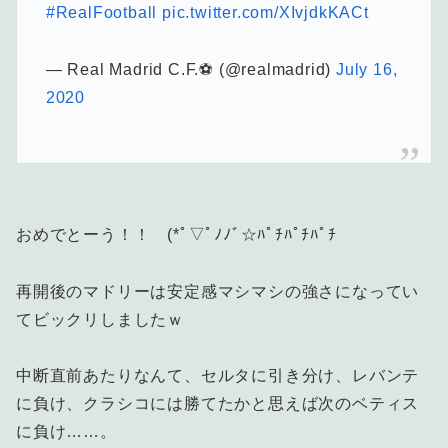
#RealFootball
pic.twitter.com/XIvjdkKACt
— Real Madrid C.F.⚽ (@realmadrid)
July 16,
2020
おめでとーう！！ (*ﾟ▽ﾟﾉﾉﾞ☆ﾊﾟﾁﾊﾟﾁﾊﾟﾁ
再開後のマドリーは安定感マシマシの強さになってい
てビックリしましたｗ
中断直前あたりなんて、セルタに引き分け、レバンテ
に負け、クラシコには勝てたかと思えば次のベティス
に負け……。