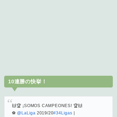
10連勝の快挙！
🙌🏆 ¡SOMOS CAMPEONES! 🏆🙌
⚽
@LaLiga
2019/20
#34Ligas
|