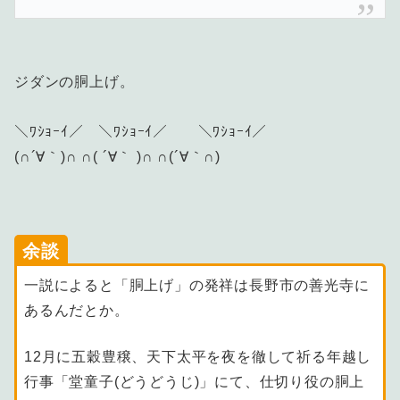
ジダンの胴上げ。
＼ﾜｼｮｰｲ／ ＼ﾜｼｮｰｲ／ ＼ﾜｼｮｰｲ／
(∩´∀｀)∩ ∩( ´∀｀ )∩ ∩(´∀｀∩)
余談
一説によると「胴上げ」の発祥は長野市の善光寺に
あるんだとか。
12月に五穀豊穣、天下太平を夜を徹して祈る年越し
行事「堂童子(どうどうじ)」にて、仕切り役の胴上