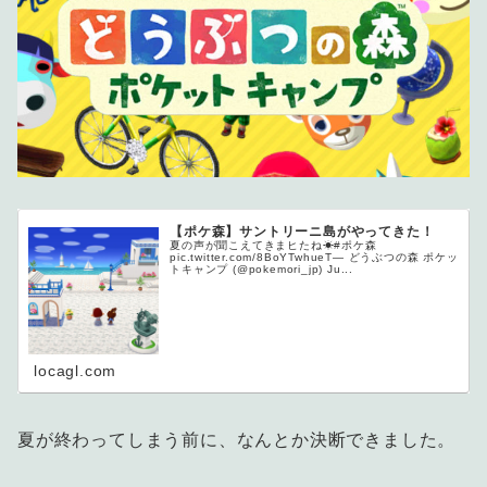
【ポケ森】サントリーニ島がやってきた！
夏の声が聞こえてきまヒたね☀#ポケ森
pic.twitter.com/8BoYTwhueT— どうぶつの森 ポケッ
トキャンプ (@pokemori_jp) Ju...
locagl.com
夏が終わってしまう前に、なんとか決断できました。