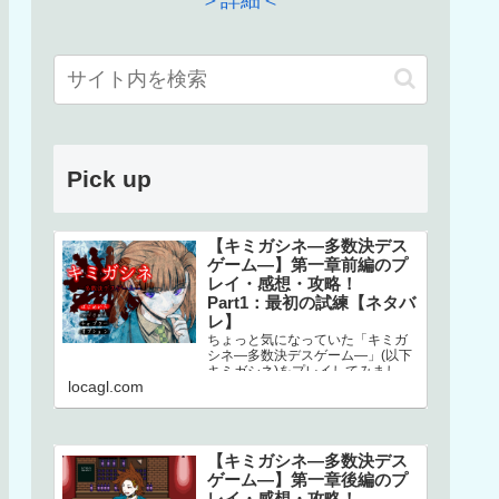
＞詳細＜
Pick up
【キミガシネ―多数決デス
ゲーム―】第一章前編のプ
レイ・感想・攻略！
Part1：最初の試練【ネタバ
レ】
ちょっと気になっていた「キミガ
シネ―多数決デスゲーム―」(以下
キミガシネ)をプレイしてみまし
locagl.com
た！ネタバレしかありませんので
ご注意ください！本家はこちら↓ス
マホで…
【キミガシネ―多数決デス
ゲーム―】第一章後編のプ
レイ・感想・攻略！