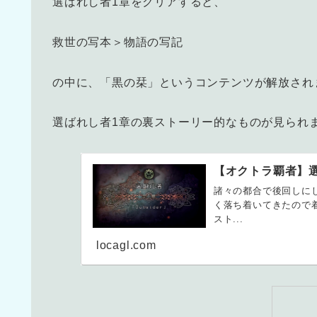
選ばれし者1章をクリアすると、
救世の写本＞物語の写記
の中に、「黒の栞」というコンテンツが解放され
選ばれし者1章の裏ストーリー的なものが見られ
【オクトラ覇者】選
諸々の都合で後回しに
く落ち着いてきたので着
スト...
locagl.com