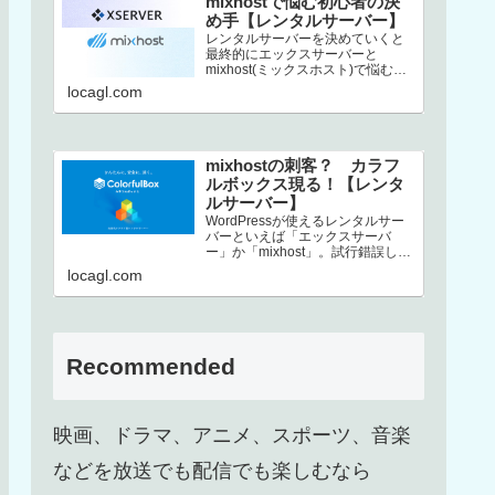
mixhostで悩む初心者の決
め手【レンタルサーバー】
レンタルサーバーを決めていくと
最終的にエックスサーバーと
mixhost(ミックスホスト)で悩むと
いう方、結構いるんじゃないでし
locagl.com
ょうか。この2社は非常にコストパ
フ…
mixhostの刺客？ カラフ
ルボックス現る！【レンタ
ルサーバー】
WordPressが使えるレンタルサー
バーといえば「エックスサーバ
ー」か「mixhost」。試行錯誤した
末、上述した2択に行き着くという
locagl.com
方も多いのではないでしょ…
Recommended
映画、ドラマ、アニメ、スポーツ、音楽
などを放送でも配信でも楽しむなら