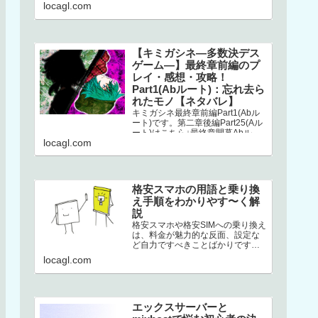
こちら↓選択二章後編はストーリー
locagl.com
が分岐してい…
【キミガシネ―多数決デス
ゲーム―】最終章前編のプ
レイ・感想・攻略！
Part1(Abルート)：忘れ去ら
れたモノ【ネタバレ】
キミガシネ最終章前編Part1(Abル
ート)です。第二章後編Part25(Aル
ート)はこちら↓最終章開幕Abルー
locagl.com
トAbルートは、アリス生存＋ソウ
生存のルートです…
格安スマホの用語と乗り換
え手順をわかりやす〜く解
説
格安スマホや格安SIMへの乗り換え
は、料金が魅力的な反面、設定な
ど自力ですべきことばかりです。
加えて専門用語の多さ。このせい
locagl.com
でハードルが高くなり、踏みとど
まって…
エックスサーバーと