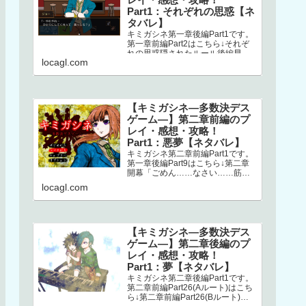
Part1：それぞれの思惑【ネ
タバレ】
キミガシネ第一章後編Part1です。
第一章前編Part2はこちら↓それぞ
れの思惑隠されたルール後編早々
locagl.com
にミシマが登場します。どうやら
ナオとの回想シーンらしく、ナ…
【キミガシネ―多数決デス
ゲーム―】第二章前編のプ
レイ・感想・攻略！
Part1：悪夢【ネタバレ】
キミガシネ第二章前編Part1です。
第一章後編Part9はこちら↓第二章
開幕「ごめん……なさい……筋肉
ゴリラ……サラ姉ちゃん……」
locagl.com
え？！ なにごと？！初っ端か
ら…
【キミガシネ―多数決デス
ゲーム―】第二章後編のプ
レイ・感想・攻略！
Part1：夢【ネタバレ】
キミガシネ第二章後編Part1です。
第二章前編Part26(Aルート)はこち
ら↓第二章前編Part26(Bルート)は