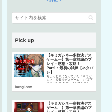
＞詳細＜
Pick up
【キミガシネ―多数決デス
ゲーム―】第一章前編のプ
レイ・感想・攻略！
Part1：最初の試練【ネタバ
レ】
ちょっと気になっていた「キミガ
シネ―多数決デスゲーム―」(以下
キミガシネ)をプレイしてみまし
locagl.com
た！ネタバレしかありませんので
ご注意ください！本家はこちら↓ス
マホで…
【キミガシネ―多数決デス
ゲーム―】第一章後編のプ
レイ・感想・攻略！