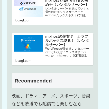
mixhostで悩む初心者の決
め手【レンタルサーバー】
レンタルサーバーを決めていくと
最終的にエックスサーバーと
mixhost(ミックスホスト)で悩むと
いう方、結構いるんじゃないでし
locagl.com
ょうか。この2社は非常にコストパ
フ…
mixhostの刺客？ カラフ
ルボックス現る！【レンタ
ルサーバー】
WordPressが使えるレンタルサー
バーといえば「エックスサーバ
ー」か「mixhost」。試行錯誤した
末、上述した2択に行き着くという
locagl.com
方も多いのではないでしょ…
Recommended
映画、ドラマ、アニメ、スポーツ、音楽
などを放送でも配信でも楽しむなら