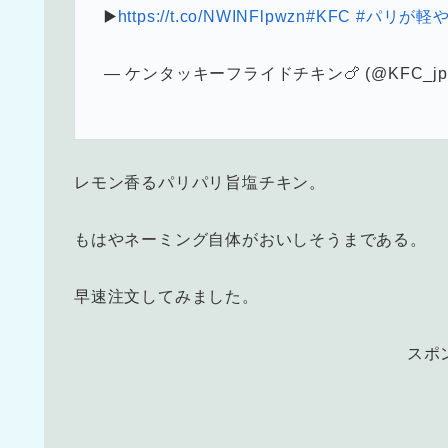
▶️
https://t.co/NWINFlpwzn
#KFC
#パリが軽
— ケンタッキーフライドチキン🍗 (@KFC_jp
レモン香るパリパリ旨塩チキン。
もはやネーミング自体がおいしそうまである。
早速注文してみました。
スポ