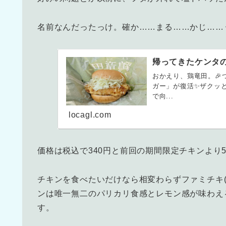
名前なんだったっけ。確か……まる……かじ……
帰ってきたケンタ
おかえり、鶏竜田。🎉つ
ガー」が復活✨ザクッ
で向...
locagl.com
価格は税込で340円と前回の期間限定チキンより
チキンを食べたいだけなら相変わらずファミチキ(
ンは唯一無二のパリカリ食感とレモン感が味わえ
す。