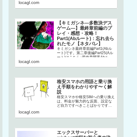
こちら↓選択二章後編はストーリー
locagl.com
が分岐してい…
【キミガシネ―多数決デス
ゲーム―】最終章前編のプ
レイ・感想・攻略！
Part1(Abルート)：忘れ去ら
れたモノ【ネタバレ】
キミガシネ最終章前編Part1(Abル
ート)です。第二章後編Part25(Aル
ート)はこちら↓最終章開幕Abルー
locagl.com
トAbルートは、アリス生存＋ソウ
生存のルートです…
格安スマホの用語と乗り換
え手順をわかりやす〜く解
説
格安スマホや格安SIMへの乗り換え
は、料金が魅力的な反面、設定な
ど自力ですべきことばかりです。
加えて専門用語の多さ。このせい
locagl.com
でハードルが高くなり、踏みとど
まって…
エックスサーバーと