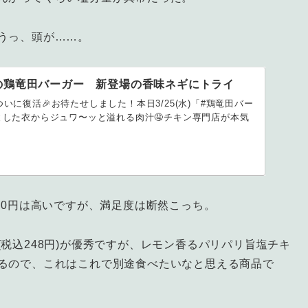
うっ、頭が……。
の鶏竜田バーガー 新登場の香味ネギにトライ
いに復活🎉お待たせしました！本日3/25(水)「#鶏竜田バー
とした衣からジュワ〜ッと溢れる肉汁🤤チキン専門店が本気
50円は高いですが、満足度は断然こっち。
税込248円)が優秀ですが、レモン香るパリパリ旨塩チキ
るので、これはこれで別途食べたいなと思える商品で