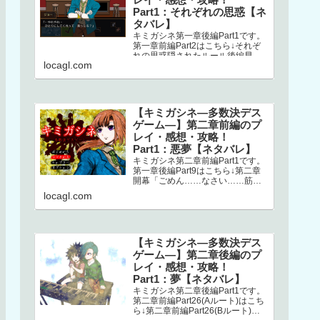
Part1：それぞれの思惑【ネ
タバレ】
キミガシネ第一章後編Part1です。
第一章前編Part2はこちら↓それぞ
れの思惑隠されたルール後編早々
locagl.com
にミシマが登場します。どうやら
ナオとの回想シーンらしく、ナ…
【キミガシネ―多数決デス
ゲーム―】第二章前編のプ
レイ・感想・攻略！
Part1：悪夢【ネタバレ】
キミガシネ第二章前編Part1です。
第一章後編Part9はこちら↓第二章
開幕「ごめん……なさい……筋肉
ゴリラ……サラ姉ちゃん……」
locagl.com
え？！ なにごと？！初っ端か
ら…
【キミガシネ―多数決デス
ゲーム―】第二章後編のプ
レイ・感想・攻略！
Part1：夢【ネタバレ】
キミガシネ第二章後編Part1です。
第二章前編Part26(Aルート)はこち
ら↓第二章前編Part26(Bルート)は