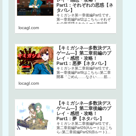
Part1：それぞれの思惑【ネ
タバレ】
キミガシネ第一章後編Part1です。
第一章前編Part2はこちら↓それぞ
れの思惑隠されたルール後編早々
locagl.com
にミシマが登場します。どうやら
ナオとの回想シーンらしく、ナ…
【キミガシネ―多数決デス
ゲーム―】第二章前編のプ
レイ・感想・攻略！
Part1：悪夢【ネタバレ】
キミガシネ第二章前編Part1です。
第一章後編Part9はこちら↓第二章
開幕「ごめん……なさい……筋肉
ゴリラ……サラ姉ちゃん……」
locagl.com
え？！ なにごと？！初っ端か
ら…
【キミガシネ―多数決デス
ゲーム―】第二章後編のプ
レイ・感想・攻略！
Part1：夢【ネタバレ】
キミガシネ第二章後編Part1です。
第二章前編Part26(Aルート)はこち
ら↓第二章前編Part26(Bルート)は