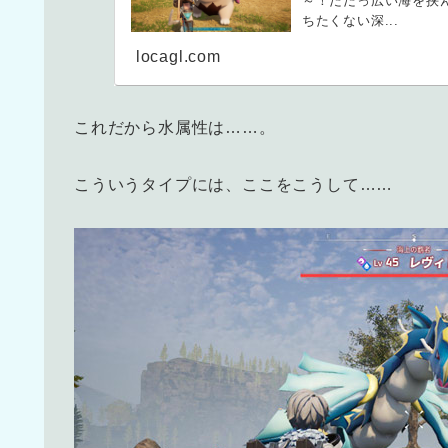
～！だだっ広い海を挟
ちたくない深...
locagl.com
これだから水属性は……。
こういうタイプには、ここをこうして……