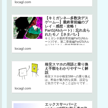
こちら↓選択二章後編はストーリー
locagl.com
が分岐してい…
【キミガシネ―多数決デス
ゲーム―】最終章前編のプ
レイ・感想・攻略！
Part1(Abルート)：忘れ去ら
れたモノ【ネタバレ】
キミガシネ最終章前編Part1(Abル
ート)です。第二章後編Part25(Aル
ート)はこちら↓最終章開幕Abルー
locagl.com
トAbルートは、アリス生存＋ソウ
生存のルートです…
格安スマホの用語と乗り換
え手順をわかりやす〜く解
説
格安スマホや格安SIMへの乗り換え
は、料金が魅力的な反面、設定な
ど自力ですべきことばかりです。
加えて専門用語の多さ。このせい
locagl.com
でハードルが高くなり、踏みとど
まって…
エックスサーバーと