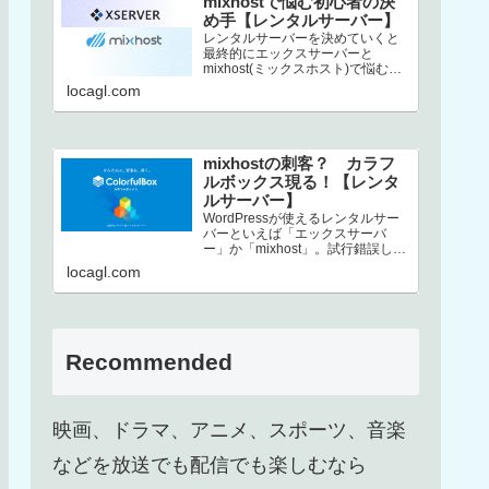
mixhostで悩む初心者の決
め手【レンタルサーバー】
レンタルサーバーを決めていくと
最終的にエックスサーバーと
mixhost(ミックスホスト)で悩むと
いう方、結構いるんじゃないでし
locagl.com
ょうか。この2社は非常にコストパ
フ…
mixhostの刺客？ カラフ
ルボックス現る！【レンタ
ルサーバー】
WordPressが使えるレンタルサー
バーといえば「エックスサーバ
ー」か「mixhost」。試行錯誤した
末、上述した2択に行き着くという
locagl.com
方も多いのではないでしょ…
Recommended
映画、ドラマ、アニメ、スポーツ、音楽
などを放送でも配信でも楽しむなら