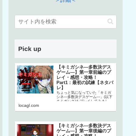
＞詳細＜
Pick up
【キミガシネ―多数決デス
ゲーム―】第一章前編のプ
レイ・感想・攻略！
Part1：最初の試練【ネタバ
レ】
ちょっと気になっていた「キミガ
シネ―多数決デスゲーム―」(以下
キミガシネ)をプレイしてみまし
locagl.com
た！ネタバレしかありませんので
ご注意ください！本家はこちら↓ス
マホで…
【キミガシネ―多数決デス
ゲーム―】第一章後編のプ
レイ・感想・攻略！