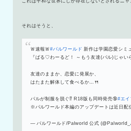
これは平和な世界にしか存在しないとされるニャ
それはそうと、
🚨速報🚨
#パルワールド
新作は学園恋愛シミュ
『ぱる♡わーるど！ ～もう友達(パル)じゃい
友達のままか、恋愛に発展か、
はたまた解体して食べるか…🍴
パルが制服を脱ぐ⁉️ R18版も同時発売🔞
#エ
※パルワールド本編のアップデートは近日配
— パルワールド/Palworld 公式 (@Palworld_