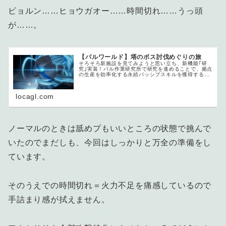
ビョルン……ヒョウガオー……時間切れ……うっ頭
が……。
【パルワールド】塔のボス討伐めぐりの旅
そろそろ新施設を見てみようと思い立ち、新機能｢研
究｣実装！パル作業研究所で研究を進めることで、拠点
の生産を効率化する永続パッシブスキルを獲得するこ
とができます。...
locagl.com
ノーマルのときは舐めプもいいところの状態で挑んで
いたのでまだしも、今回はしっかりと万全の準備をし
ています。
そのうえでの時間切れ＝火力不足を痛感しているので
手詰まり感が拭えません。