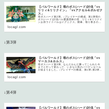
【パルワールド】塔のボス(ハード)討伐「vs
リリィ&リリクイン」「vsアクセル&ボルゼク
ス」
塔ボスハード第2弾。↓プレイヤーの構成、第1弾塔の
ボス(ハード)討伐パル愛護団体の塔 リリィ&リリクイ
ンお供ライドパルはイグニクス。開幕、取り巻きのパ
ル愛護団体...
locagl.com
↓第3弾
【パルワールド】塔のボス(ハード)討伐「vs
マーカス&ホルス」
塔ボスハード第3弾。なんだかんだ勝ってこられた今
までと打って変わって、いきなり死のバーゲンセール
が始まりました。↓プレイヤーの構成、第1弾↓第2弾塔
のボス(ハー...
locagl.com
↓第4弾
【パルワールド】塔のボス(ハード)討伐「vs