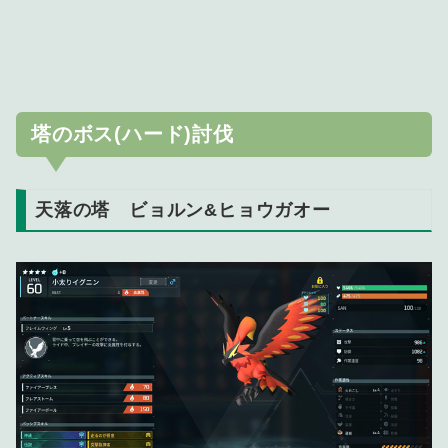
塔のボス(ハード)討伐
天落の塔 ビョルン&ヒョウガオー