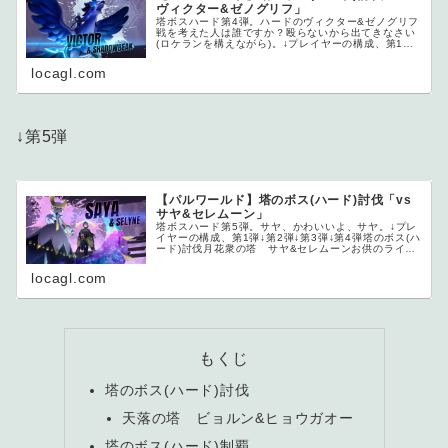
ヴィクター&ゼノグリフ」
塔ボスハード第4弾。ハードのヴィクター&ゼノグリフ
戦を考えた人は誰ですか？殴らないから出てきなさい
(ロケランを構えながら)。↓プレイヤーの構成、第1弾↓
第2弾↓...
locagl.com
↓第5弾
【パルワールド】塔のボス(ハード)討伐「vs
サヤ&セレムーン」
塔ボスハード第5弾。サヤ、かわいいよ、サヤ。↓プレ
イヤーの構成、第1弾↓第2弾↓第3弾↓第4弾塔のボス(ハ
ード)討伐月花衆の塔 サヤ&セレムーンお供のライド
パル...
locagl.com
もくじ
塔のボス(ハード)討伐
天落の塔 ビョルン&ヒョウガオー
塔のボス(ハード)制覇