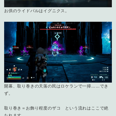
お供のライドパルはイグニクス。
開幕、取り巻きの天落の民はロケランで一掃……でき
ず。
取り巻き＝お飾り程度のザコ という流れはここで絶
たれます。