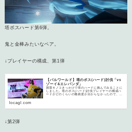
塔ボスハード第6弾。
鬼と金棒みたいなペア。
↓プレイヤーの構成、第1弾
【パルワールド】塔のボス(ハード)討伐「vs
ゾーイ&エレパンダ」
洞窟キノコきっかけで塔のハードに挑んでみることに
しました。塔のボス(ハード)討伐プレイヤーの構成ハ
ードがどのくらいの難易度か分からなかったので、ま
ずはノーマル時...
locagl.com
↓第2弾