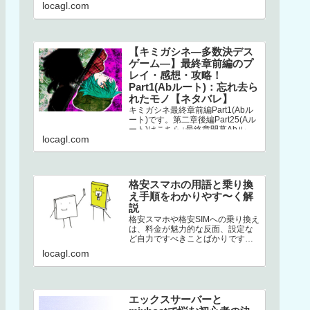
こちら↓選択二章後編はストーリー
locagl.com
が分岐してい…
【キミガシネ―多数決デス
ゲーム―】最終章前編のプ
レイ・感想・攻略！
Part1(Abルート)：忘れ去ら
れたモノ【ネタバレ】
キミガシネ最終章前編Part1(Abル
ート)です。第二章後編Part25(Aル
ート)はこちら↓最終章開幕Abルー
locagl.com
トAbルートは、アリス生存＋ソウ
生存のルートです…
格安スマホの用語と乗り換
え手順をわかりやす〜く解
説
格安スマホや格安SIMへの乗り換え
は、料金が魅力的な反面、設定な
ど自力ですべきことばかりです。
加えて専門用語の多さ。このせい
locagl.com
でハードルが高くなり、踏みとど
まって…
エックスサーバーと