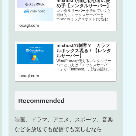
mixhostで悩む初心者の決
め手【レンタルサーバー】
レンタルサーバーを決めていくと
最終的にエックスサーバーと
mixhost(ミックスホスト)で悩むと
いう方、結構いるんじゃないでし
locagl.com
ょうか。この2社は非常にコストパ
フ…
mixhostの刺客？ カラフ
ルボックス現る！【レンタ
ルサーバー】
WordPressが使えるレンタルサー
バーといえば「エックスサーバ
ー」か「mixhost」。試行錯誤した
末、上述した2択に行き着くという
locagl.com
方も多いのではないでしょ…
Recommended
映画、ドラマ、アニメ、スポーツ、音楽
などを放送でも配信でも楽しむなら