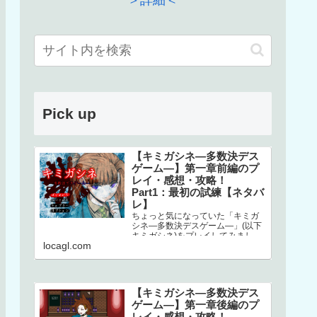
＞詳細＜
Pick up
【キミガシネ―多数決デス
ゲーム―】第一章前編のプ
レイ・感想・攻略！
Part1：最初の試練【ネタバ
レ】
ちょっと気になっていた「キミガ
シネ―多数決デスゲーム―」(以下
キミガシネ)をプレイしてみまし
locagl.com
た！ネタバレしかありませんので
ご注意ください！本家はこちら↓ス
マホで…
【キミガシネ―多数決デス
ゲーム―】第一章後編のプ
レイ・感想・攻略！