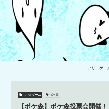
フリーゲー
スマホゲーム
ポケ森
【ポケ森】ポケ森投票会開催！