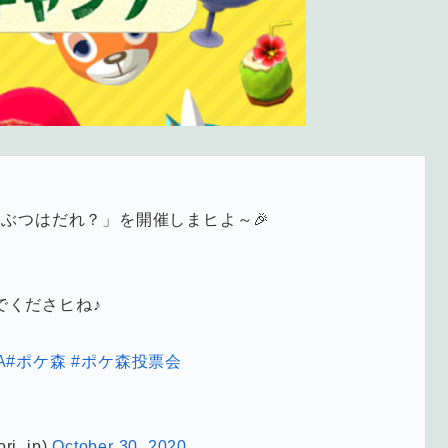
うぶつはだれ？」を開催しまヒよ～🎉
でくださヒね♪
A
#ポケ森
#ポケ森投票会
i_jp)
October 30, 2020