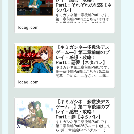
Part1：それぞれの思惑【ネ
タバレ】
キミガシネ第一章後編Part1です。
第一章前編Part2はこちら↓それぞ
れの思惑隠されたルール後編早々
locagl.com
にミシマが登場します。どうやら
ナオとの回想シーンらしく、ナ…
【キミガシネ―多数決デス
ゲーム―】第二章前編のプ
レイ・感想・攻略！
Part1：悪夢【ネタバレ】
キミガシネ第二章前編Part1です。
第一章後編Part9はこちら↓第二章
開幕「ごめん……なさい……筋肉
ゴリラ……サラ姉ちゃん……」
locagl.com
え？！ なにごと？！初っ端か
ら…
【キミガシネ―多数決デス
ゲーム―】第二章後編のプ
レイ・感想・攻略！
Part1：夢【ネタバレ】
キミガシネ第二章後編Part1です。
第二章前編Part26(Aルート)はこち
ら↓第二章前編Part26(Bルート)は