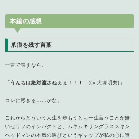
本編の感想
爪痕を残す言葉
一言で表すなら、
「
うんちは絶対渡さねぇぇ！！！
(cv.大塚明夫)」
コレに尽きる……かな。
これからどういう人生を歩もうとも一生言うことが無
いセリフのインパクトと、ムキムキサングラススキン
ヘッドマンの本気の叫びというギャップが私の心に謎