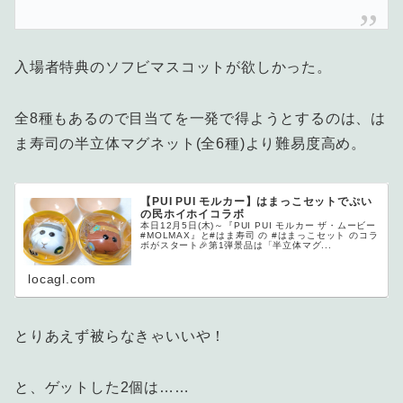
入場者特典のソフビマスコットが欲しかった。
全8種もあるので目当てを一発で得ようとするのは、は
ま寿司の半立体マグネット(全6種)より難易度高め。
【PUI PUI モルカー】はまっこセットでぷい
の民ホイホイコラボ
本日12月5日(木)～『PUI PUI モルカー ザ・ムービー
#MOLMAX』と#はま寿司 の #はまっこセット のコラ
ボがスタート🎉第1弾景品は「半立体マグ...
locagl.com
とりあえず被らなきゃいいや！
と、ゲットした2個は……