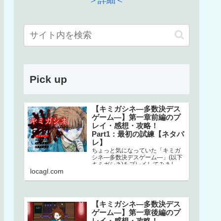
＞詳細＜
Pick up
【キミガシネ―多数決デス
ゲーム―】第一章前編のプ
レイ・感想・攻略！
Part1：最初の試練【ネタバ
レ】
ちょっと気になっていた「キミガ
シネ―多数決デスゲーム―」(以下
キミガシネ)をプレイしてみまし
locagl.com
た！ネタバレしかありませんので
ご注意ください！本家はこちら↓ス
マホで…
【キミガシネ―多数決デス
ゲーム―】第一章後編のプ
レイ・感想・攻略！