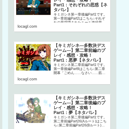
Part1：それぞれの思惑【ネ
タバレ】
キミガシネ第一章後編Part1です。
第一章前編Part2はこちら↓それぞ
れの思惑隠されたルール後編早々
locagl.com
にミシマが登場します。どうやら
ナオとの回想シーンらしく、ナ…
【キミガシネ―多数決デス
ゲーム―】第二章前編のプ
レイ・感想・攻略！
Part1：悪夢【ネタバレ】
キミガシネ第二章前編Part1です。
第一章後編Part9はこちら↓第二章
開幕「ごめん……なさい……筋肉
ゴリラ……サラ姉ちゃん……」
locagl.com
え？！ なにごと？！初っ端か
ら…
【キミガシネ―多数決デス
ゲーム―】第二章後編のプ
レイ・感想・攻略！
Part1：夢【ネタバレ】
キミガシネ第二章後編Part1です。
第二章前編Part26(Aルート)はこち
ら↓第二章前編Part26(Bルート)は