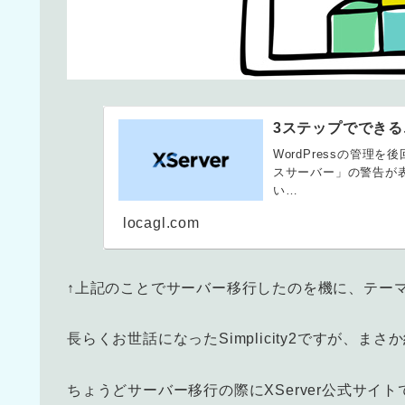
3ステップででき
WordPressの管
スサーバー」の警告が表
い…
locagl.com
↑上記のことでサーバー移行したのを機に、テー
長らくお世話になったSimplicity2ですが、
ちょうどサーバー移行の際にXServer公式サイ