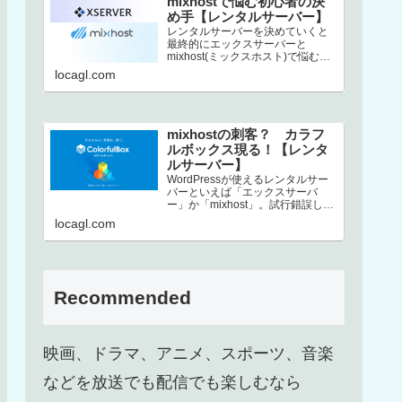
mixhostで悩む初心者の決
め手【レンタルサーバー】
レンタルサーバーを決めていくと
最終的にエックスサーバーと
mixhost(ミックスホスト)で悩むと
いう方、結構いるんじゃないでし
locagl.com
ょうか。この2社は非常にコストパ
フ…
mixhostの刺客？ カラフ
ルボックス現る！【レンタ
ルサーバー】
WordPressが使えるレンタルサー
バーといえば「エックスサーバ
ー」か「mixhost」。試行錯誤した
末、上述した2択に行き着くという
locagl.com
方も多いのではないでしょ…
Recommended
映画、ドラマ、アニメ、スポーツ、音楽
などを放送でも配信でも楽しむなら