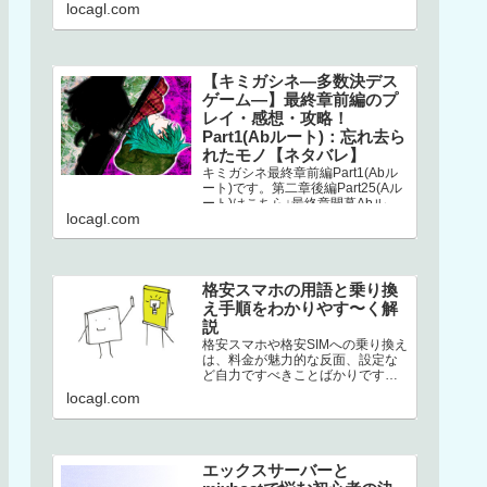
こちら↓選択二章後編はストーリー
locagl.com
が分岐してい…
【キミガシネ―多数決デス
ゲーム―】最終章前編のプ
レイ・感想・攻略！
Part1(Abルート)：忘れ去ら
れたモノ【ネタバレ】
キミガシネ最終章前編Part1(Abル
ート)です。第二章後編Part25(Aル
ート)はこちら↓最終章開幕Abルー
locagl.com
トAbルートは、アリス生存＋ソウ
生存のルートです…
格安スマホの用語と乗り換
え手順をわかりやす〜く解
説
格安スマホや格安SIMへの乗り換え
は、料金が魅力的な反面、設定な
ど自力ですべきことばかりです。
加えて専門用語の多さ。このせい
locagl.com
でハードルが高くなり、踏みとど
まって…
エックスサーバーと