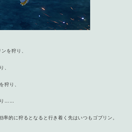
リンを狩り、
り、
ンを狩り、
狩り……
効率的に狩るとなると行き着く先はいつもゴブリン。