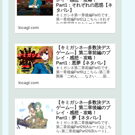
Part1：それぞれの思惑【ネ
タバレ】
キミガシネ第一章後編Part1です。
第一章前編Part2はこちら↓それぞ
れの思惑隠されたルール後編早々
locagl.com
にミシマが登場します。どうやら
ナオとの回想シーンらしく、ナ…
【キミガシネ―多数決デス
ゲーム―】第二章前編のプ
レイ・感想・攻略！
Part1：悪夢【ネタバレ】
キミガシネ第二章前編Part1です。
第一章後編Part9はこちら↓第二章
開幕「ごめん……なさい……筋肉
ゴリラ……サラ姉ちゃん……」
locagl.com
え？！ なにごと？！初っ端か
ら…
【キミガシネ―多数決デス
ゲーム―】第二章後編のプ
レイ・感想・攻略！
Part1：夢【ネタバレ】
キミガシネ第二章後編Part1です。
第二章前編Part26(Aルート)はこち
ら↓第二章前編Part26(Bルート)は