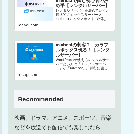
mixhostで悩む初心者の決
め手【レンタルサーバー】
レンタルサーバーを決めていくと
最終的にエックスサーバーと
mixhost(ミックスホスト)で悩むと
いう方、結構いるんじゃないでし
locagl.com
ょうか。この2社は非常にコストパ
フ…
mixhostの刺客？ カラフ
ルボックス現る！【レンタ
ルサーバー】
WordPressが使えるレンタルサー
バーといえば「エックスサーバ
ー」か「mixhost」。試行錯誤した
末、上述した2択に行き着くという
locagl.com
方も多いのではないでしょ…
Recommended
映画、ドラマ、アニメ、スポーツ、音楽
などを放送でも配信でも楽しむなら