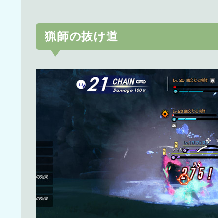
猟師の抜け道