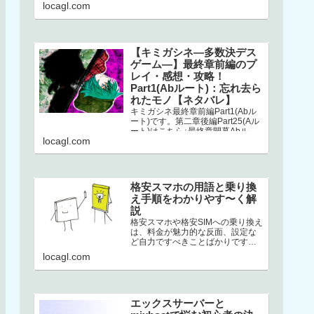
こちら↓選択二章後編はストーリー
locagl.com
が分岐してい…
【キミガシネ―多数決デス
ゲーム―】最終章前編のプ
レイ・感想・攻略！
Part1(Abルート)：忘れ去ら
れたモノ【ネタバレ】
キミガシネ最終章前編Part1(Abル
ート)です。第二章後編Part25(Aル
ート)はこちら↓最終章開幕Abルー
locagl.com
トAbルートは、アリス生存＋ソウ
生存のルートです…
格安スマホの用語と乗り換
え手順をわかりやす〜く解
説
格安スマホや格安SIMへの乗り換え
は、料金が魅力的な反面、設定な
ど自力ですべきことばかりです。
加えて専門用語の多さ。このせい
locagl.com
でハードルが高くなり、踏みとど
まって…
エックスサーバーと