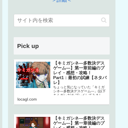
＞詳細＜
Pick up
【キミガシネ―多数決デス
ゲーム―】第一章前編のプ
レイ・感想・攻略！
Part1：最初の試練【ネタバ
レ】
ちょっと気になっていた「キミガ
シネ―多数決デスゲーム―」(以下
キミガシネ)をプレイしてみまし
locagl.com
た！ネタバレしかありませんので
ご注意ください！本家はこちら↓ス
マホで…
【キミガシネ―多数決デス
ゲーム―】第一章後編のプ
レイ・感想・攻略！