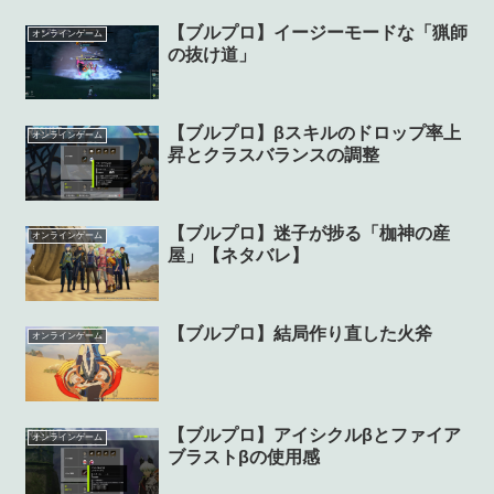
【ブルプロ】イージーモードな「猟師
オンラインゲーム
の抜け道」
【ブルプロ】βスキルのドロップ率上
オンラインゲーム
昇とクラスバランスの調整
【ブルプロ】迷子が捗る「枷神の産
オンラインゲーム
屋」【ネタバレ】
【ブルプロ】結局作り直した火斧
オンラインゲーム
【ブルプロ】アイシクルβとファイア
オンラインゲーム
ブラストβの使用感