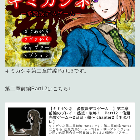
キミガシネ第二章前編Part13です。
第二章前編Part12はこちら↓
【キミガシネ―多数決デスゲーム―】第二章
前編のプレイ・感想・攻略！ Part12：信頼
売買ゲーム〜2日目・朝〜 chapter2【ネタバ
レ】
キミガシネ第二章前編Part12です。第二章前編Part11
はこちら↓信頼売買ゲーム〜2日目・朝〜アトラクショ
ン憩いの場居合道一閃参加人数：2人報酬クリアチッ
プ...