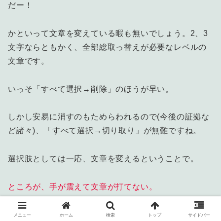
だー！
かといって文章を変えている暇も無いでしょう。2、3
文字ならともかく、全部総取っ替えが必要なレベルの
文章です。
いっそ「すべて選択→削除」のほうが早い。
しかし安易に消すのもためらわれるので(今後の証拠な
ど諸々)、「すべて選択→切り取り」が無難ですね。
選択肢としては一応、文章を変えるということで。
ところが、手が震えて文章が打てない。
な、なんだと……。
メニュー
ホーム
検索
トップ
サイドバー