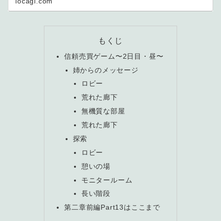
locagl.com
もくじ
信頼売買ゲーム〜2日目・昼〜
姉からのメッセージ
ロビー
荒れた廊下
無機質な部屋
荒れた廊下
探索
ロビー
憩いの場
モニタールーム
長い階段
第二章前編Part13はここまで