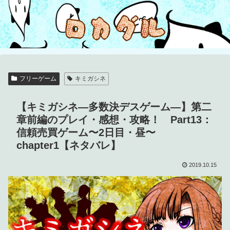
フリーゲーム
キミガシネ
【キミガシネ―多数決デスゲーム―】第二
章前編のプレイ・感想・攻略！ Part13：
信頼売買ゲーム〜2日目・昼〜
chapter1【ネタバレ】
2019.10.15