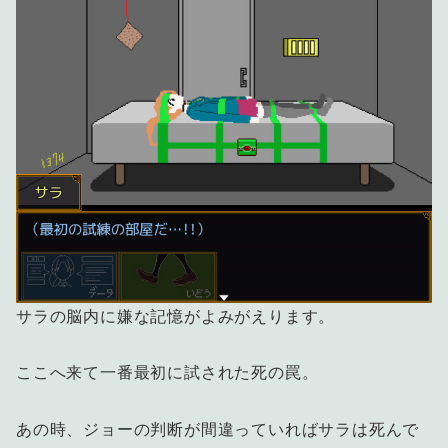
サラの脳内に嫌な記憶がよみがえります。
ここへ来て一番最初に試された死の罠。
あの時、ジョーの判断が間違っていればサラは死んで