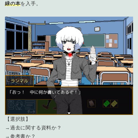
緑の本
を入手。
【選択肢】
→過去に関する資料か？
→参考書か？