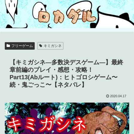
フリーゲーム
キミガシネ
【キミガシネ―多数決デスゲーム―】最終
章前編のプレイ・感想・攻略！
Part13(Abルート)：ヒトゴロシゲーム〜
続・鬼ごっこ〜【ネタバレ】
2020.04.17