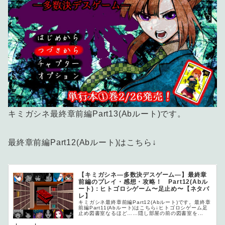
キミガシネ最終章前編Part13(Abルート)です。
最終章前編Part12(Abルート)はこちら↓
【キミガシネ―多数決デスゲーム―】最終章
前編のプレイ・感想・攻略！ Part12(Abル
ート)：ヒトゴロシゲーム〜足止め〜【ネタバ
レ】
キミガシネ最終章前編Part12(Abルート)です。最終章
前編Part11(Abルート)はこちら↓ヒトゴロシゲーム足
止め図書室なるほど……隠し部屋の前の図書室を...