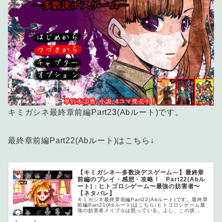
キミガシネ最終章前編Part23(Abルート)です。
最終章前編Part22(Abルート)はこちら↓
【キミガシネ―多数決デスゲーム―】最終章
前編のプレイ・感想・攻略！ Part22(Abル
ート)：ヒトゴロシゲーム〜最強の妨害者〜
【ネタバレ】
キミガシネ最終章前編Part22(Abルート)です。最終章
前編Part21(Abルート)はこちら↓ヒトゴロシゲーム最
強の妨害者メイプルは怒っている。よし、この状...