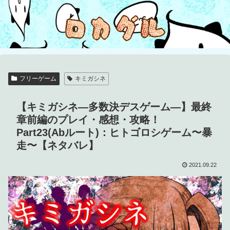
フリーゲーム
キミガシネ
【キミガシネ―多数決デスゲーム―】最終
章前編のプレイ・感想・攻略！
Part23(Abルート)：ヒトゴロシゲーム〜暴
走〜【ネタバレ】
2021.09.22