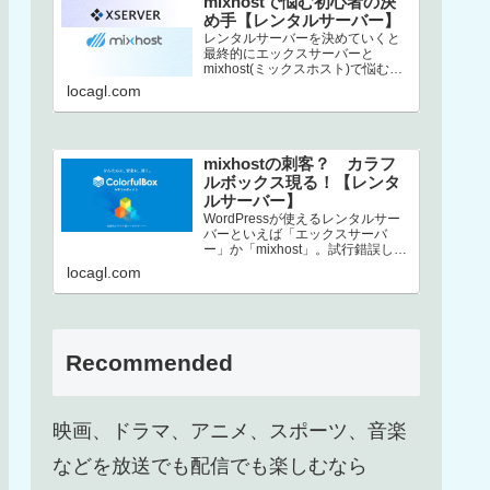
mixhostで悩む初心者の決
め手【レンタルサーバー】
レンタルサーバーを決めていくと
最終的にエックスサーバーと
mixhost(ミックスホスト)で悩むと
いう方、結構いるんじゃないでし
locagl.com
ょうか。この2社は非常にコストパ
フ…
mixhostの刺客？ カラフ
ルボックス現る！【レンタ
ルサーバー】
WordPressが使えるレンタルサー
バーといえば「エックスサーバ
ー」か「mixhost」。試行錯誤した
末、上述した2択に行き着くという
locagl.com
方も多いのではないでしょ…
Recommended
映画、ドラマ、アニメ、スポーツ、音楽
などを放送でも配信でも楽しむなら