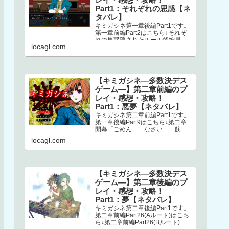
Part1：それぞれの思惑【ネ
タバレ】
キミガシネ第一章後編Part1です。
第一章前編Part2はこちら↓それぞ
れの思惑隠されたルール後編早々
locagl.com
にミシマが登場します。どうやら
ナオとの回想シーンらしく、ナ…
【キミガシネ―多数決デス
ゲーム―】第二章前編のプ
レイ・感想・攻略！
Part1：悪夢【ネタバレ】
キミガシネ第二章前編Part1です。
第一章後編Part9はこちら↓第二章
開幕「ごめん……なさい……筋肉
ゴリラ……サラ姉ちゃん……」
locagl.com
え？！ なにごと？！初っ端か
ら…
【キミガシネ―多数決デス
ゲーム―】第二章後編のプ
レイ・感想・攻略！
Part1：夢【ネタバレ】
キミガシネ第二章後編Part1です。
第二章前編Part26(Aルート)はこち
ら↓第二章前編Part26(Bルート)は