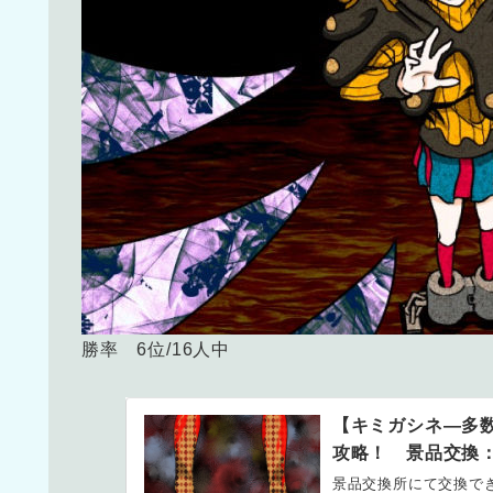
勝率 6位/16人中
【キミガシネ―多
攻略！ 景品交換
景品交換所にて交換で