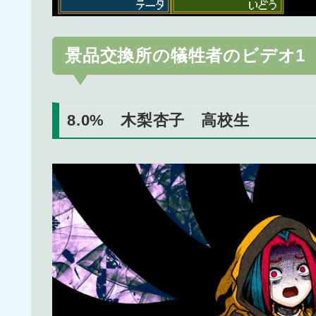
景品交換所の犠牲者のビデオ1
8.0% 木梨杏子 高校生