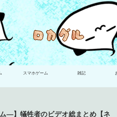
ム
スマホゲーム
雑記
ム―】犠牲者のビデオ総まとめ【ネ