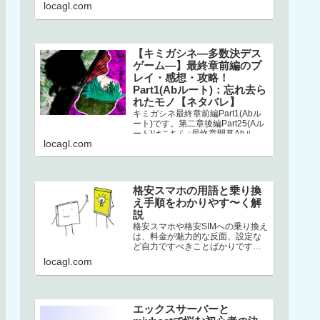
こちら↓選択二章後編はストーリー
locagl.com
が分岐してい…
【キミガシネ―多数決デス
ゲーム―】最終章前編のプ
レイ・感想・攻略！
Part1(Abルート)：忘れ去ら
れたモノ【ネタバレ】
キミガシネ最終章前編Part1(Abル
ート)です。第二章後編Part25(Aル
ート)はこちら↓最終章開幕Abルー
locagl.com
トAbルートは、アリス生存＋ソウ
生存のルートです…
格安スマホの用語と乗り換
え手順をわかりやす〜く解
説
格安スマホや格安SIMへの乗り換え
は、料金が魅力的な反面、設定な
ど自力ですべきことばかりです。
加えて専門用語の多さ。このせい
locagl.com
でハードルが高くなり、踏みとど
まって…
エックスサーバーと