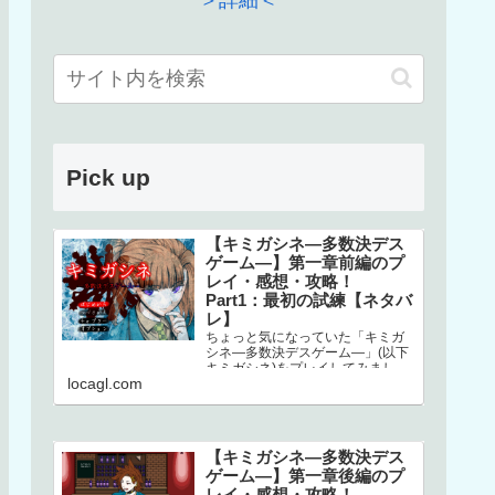
＞詳細＜
Pick up
【キミガシネ―多数決デス
ゲーム―】第一章前編のプ
レイ・感想・攻略！
Part1：最初の試練【ネタバ
レ】
ちょっと気になっていた「キミガ
シネ―多数決デスゲーム―」(以下
キミガシネ)をプレイしてみまし
locagl.com
た！ネタバレしかありませんので
ご注意ください！本家はこちら↓ス
マホで…
【キミガシネ―多数決デス
ゲーム―】第一章後編のプ
レイ・感想・攻略！