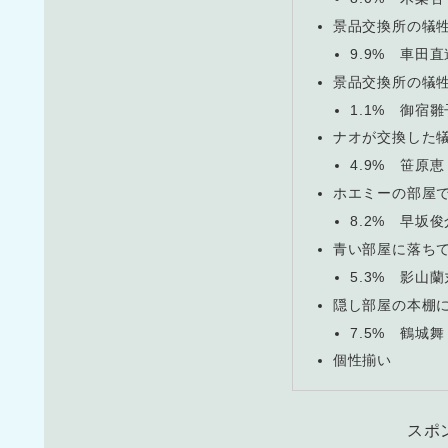
景品交換所の犠牲
9.9% 車田
景品交換所の犠牲
1.1% 御宿
ナオが交換した
4.9% 笹原
ホエミーの部屋
8.2% 早坂
青い部屋に落ち
5.3% 影山
隠し部屋の本棚
7.5% 鶴城
個性揃い
スポ