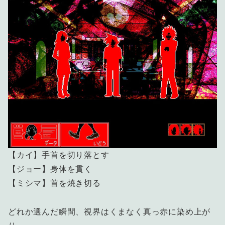
【カイ】手首を切り落とす
【ジョー】身体を貫く
【ミシマ】首を焼き切る
どれか選んだ瞬間、視界はくまなく真っ赤に染め上が