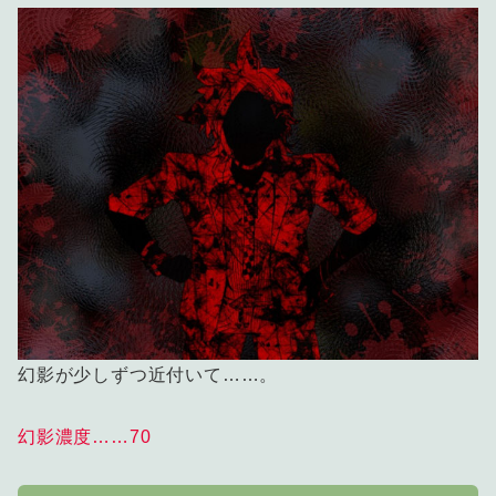
幻影が少しずつ近付いて……。
幻影濃度……70