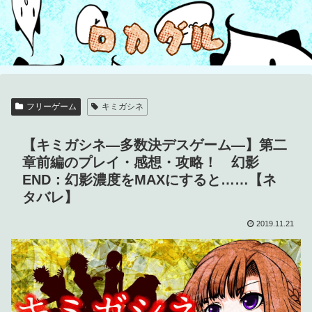
フリーゲーム
キミガシネ
【キミガシネ―多数決デスゲーム―】第二
章前編のプレイ・感想・攻略！ 幻影
END：幻影濃度をMAXにすると……【ネ
タバレ】
2019.11.21