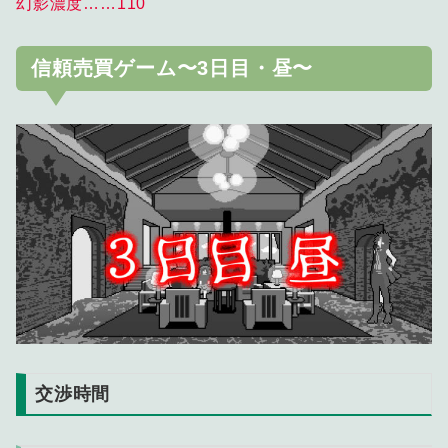
幻影濃度……110
信頼売買ゲーム〜3日目・昼〜
交渉時間