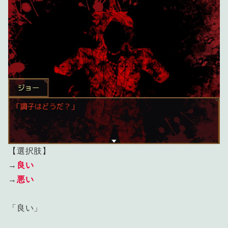
【選択肢】
→
良い
→
悪い
「良い」