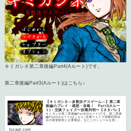
キミガシネ第二章後編Part4(Aルート)です。
第二章後編Part3(Aルート)はこちら↓
【キミガシネ―多数決デスゲーム―】第二章
後編のプレイ・感想・攻略！ Part3(Aルー
ト)：交換フェイズ〜役職判明〜【ネタバレ】
キミガシネ第二章後編Part3(Aルート)です。第二章後
編Part2(Aルート)はこちら↓交換フェイズ役職判明自
分の寝室寝室に公衆電話。なにこのシュールな部
屋。...
locagl.com