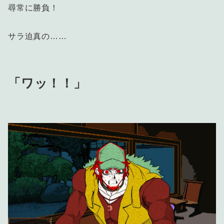
尋常に勝負！
サラ迫真の……
「ワッ！！」