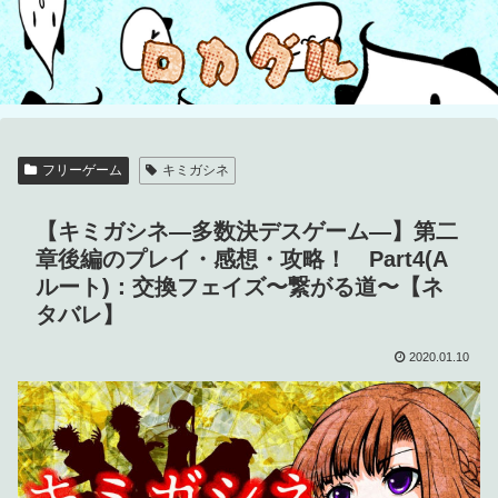
フリーゲーム
キミガシネ
【キミガシネ―多数決デスゲーム―】第二
章後編のプレイ・感想・攻略！ Part4(A
ルート)：交換フェイズ〜繋がる道〜【ネ
タバレ】
2020.01.10