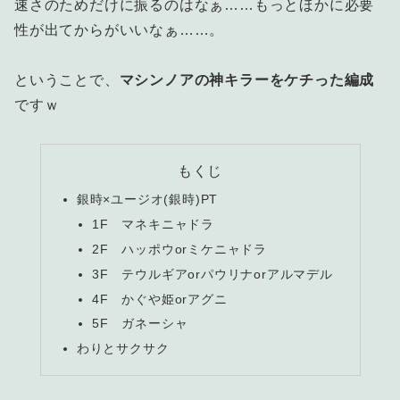
速さのためだけに振るのはなぁ……もっとほかに必要
性が出てからがいいなぁ……。
ということで、
マシンノアの神キラーをケチった編成
ですｗ
もくじ
銀時×ユージオ(銀時)PT
1F マネキニャドラ
2F ハッポウorミケニャドラ
3F テウルギアorパウリナorアルマデル
4F かぐや姫orアグニ
5F ガネーシャ
わりとサクサク