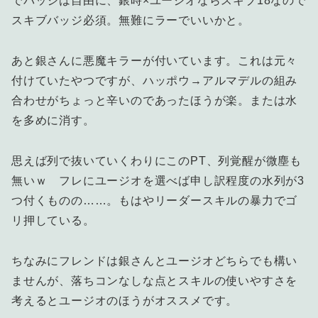
でバッジは自由に、銀時×ユージオならスキブ18なので
スキブバッジ必須。無難にラーでいいかと。
あと銀さんに悪魔キラーが付いています。これは元々
付けていたやつですが、ハッポウ→アルマデルの組み
合わせがちょっと辛いのであったほうが楽。または水
を多めに消す。
思えば列で抜いていくわりにこのPT、列覚醒が微塵も
無いｗ フレにユージオを選べば申し訳程度の水列が3
つ付くものの……。もはやリーダースキルの暴力でゴ
リ押している。
ちなみにフレンドは銀さんとユージオどちらでも構い
ませんが、落ちコンなしな点とスキルの使いやすさを
考えるとユージオのほうがオススメです。