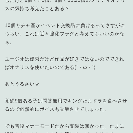
しだけど6個で7.5倍、9個で11.25倍のメリディオナリ
スの気持ち考えたことある？
10個ガチャ産がイベント交換品に負けるってさすがに
つらい。これは近々強化フラグと考えてもいいのかな
ぁ。
ユージオは優秀だけど作品が好きではないのでできれ
ばオナリスを使いたいのである(´・ω・`)
あとうるさいｗ
覚醒9個ある子は問答無用でキングたまドラを食べさせ
るので必然的にボイスも覚醒させてしまった。
でも普段マナーモードだから支障は無かった。たまに