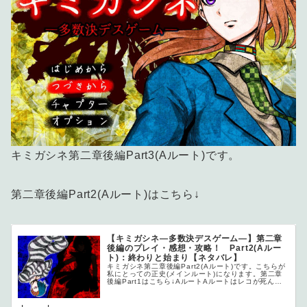
キミガシネ第二章後編Part3(Aルート)です。
第二章後編Part2(Aルート)はこちら↓
【キミガシネ―多数決デスゲーム―】第二章
後編のプレイ・感想・攻略！ Part2(Aルー
ト)：終わりと始まり【ネタバレ】
キミガシネ第二章後編Part2(Aルート)です。こちらが
私にとっての正史(メインルート)になります。第二章
後編Part1はこちら↓AルートAルートはレコが死ん
だ...