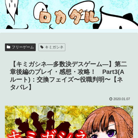
フリーゲーム
キミガシネ
【キミガシネ―多数決デスゲーム―】第二
章後編のプレイ・感想・攻略！ Part3(A
ルート)：交換フェイズ〜役職判明〜【ネ
タバレ】
2020.01.07