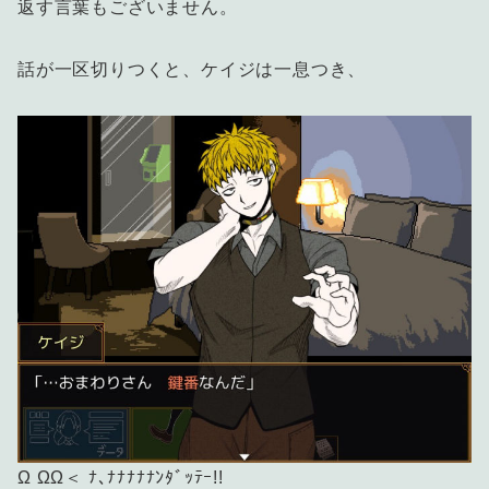
返す言葉もございません。
話が一区切りつくと、ケイジは一息つき、
Ω ΩΩ＜ ﾅ､ﾅﾅﾅﾅﾅﾝﾀﾞｯﾃｰ!!