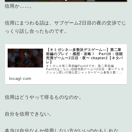
信用か……。
信用にまつわる話は、サブゲーム2日目の夜の交渉でじ
っくり話し合ったものです。
【キミガシネ―多数決デスゲーム―】第二章
前編のプレイ・感想・攻略！ Part16：信頼
売買ゲーム〜2日目・夜〜 chapter2【ネタバ
レ】
キミガシネ第二章前編Part16です。第二章前編
Part15はこちら↓信頼売買ゲーム〜2日目・夜〜アトラ
クション憩いの場心霊シャッターゲーム参加人数：2
人報酬ク...
locagl.com
信用はどうやって得るものなのか。
自分を信用できない。
本当は自分なんか信用しない方がいいのかもしれな