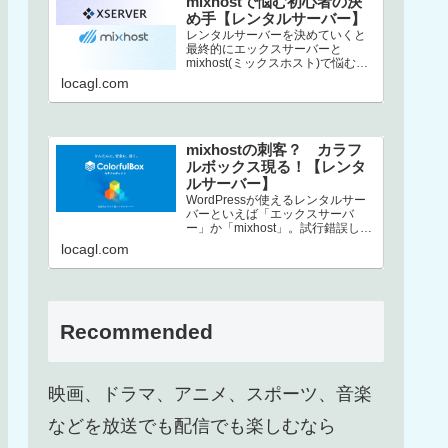
mixhostで悩む初心者の決
め手【レンタルサーバー】
レンタルサーバーを決めていくと
最終的にエックスサーバーと
mixhost(ミックスホスト)で悩むと
いう方、結構いるんじゃないでし
locagl.com
ょうか。この2社は非常にコストパ
フ…
mixhostの刺客？ カラフ
ルボックス現る！【レンタ
ルサーバー】
WordPressが使えるレンタルサー
バーといえば「エックスサーバ
ー」か「mixhost」。試行錯誤した
末、上述した2択に行き着くという
locagl.com
方も多いのではないでしょ…
Recommended
映画、ドラマ、アニメ、スポーツ、音楽
などを放送でも配信でも楽しむなら