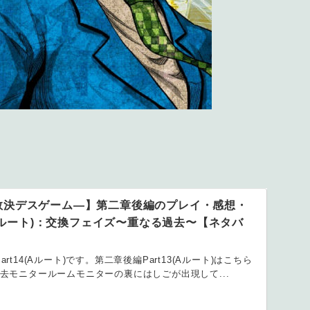
数決デスゲーム―】第二章後編のプレイ・感想・
4(Aルート)：交換フェイズ〜重なる過去〜【ネタバ
t14(Aルート)です。第二章後編Part13(Aルート)はこちら
去モニタールームモニターの裏にはしごが出現して...