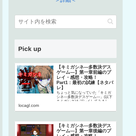
＞詳細＜
Pick up
【キミガシネ―多数決デス
ゲーム―】第一章前編のプ
レイ・感想・攻略！
Part1：最初の試練【ネタバ
レ】
ちょっと気になっていた「キミガ
シネ―多数決デスゲーム―」(以下
キミガシネ)をプレイしてみまし
locagl.com
た！ネタバレしかありませんので
ご注意ください！本家はこちら↓ス
マホで…
【キミガシネ―多数決デス
ゲーム―】第一章後編のプ
レイ・感想・攻略！