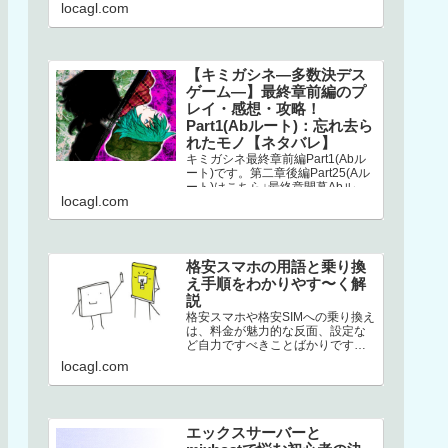
こちら↓選択二章後編はストーリー
locagl.com
が分岐してい…
【キミガシネ―多数決デス
ゲーム―】最終章前編のプ
レイ・感想・攻略！
Part1(Abルート)：忘れ去ら
れたモノ【ネタバレ】
キミガシネ最終章前編Part1(Abル
ート)です。第二章後編Part25(Aル
ート)はこちら↓最終章開幕Abルー
locagl.com
トAbルートは、アリス生存＋ソウ
生存のルートです…
格安スマホの用語と乗り換
え手順をわかりやす〜く解
説
格安スマホや格安SIMへの乗り換え
は、料金が魅力的な反面、設定な
ど自力ですべきことばかりです。
加えて専門用語の多さ。このせい
locagl.com
でハードルが高くなり、踏みとど
まって…
エックスサーバーと