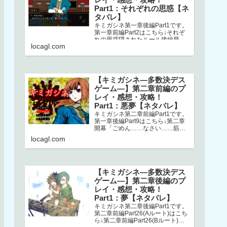
Part1：それぞれの思惑【ネ
タバレ】
キミガシネ第一章後編Part1です。
第一章前編Part2はこちら↓それぞ
れの思惑隠されたルール後編早々
locagl.com
にミシマが登場します。どうやら
ナオとの回想シーンらしく、ナ…
【キミガシネ―多数決デス
ゲーム―】第二章前編のプ
レイ・感想・攻略！
Part1：悪夢【ネタバレ】
キミガシネ第二章前編Part1です。
第一章後編Part9はこちら↓第二章
開幕「ごめん……なさい……筋肉
ゴリラ……サラ姉ちゃん……」
locagl.com
え？！ なにごと？！初っ端か
ら…
【キミガシネ―多数決デス
ゲーム―】第二章後編のプ
レイ・感想・攻略！
Part1：夢【ネタバレ】
キミガシネ第二章後編Part1です。
第二章前編Part26(Aルート)はこち
ら↓第二章前編Part26(Bルート)は