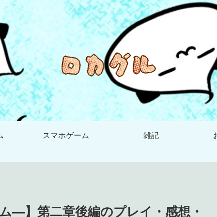
ム
スマホゲーム
雑記
ム―】第二章後編のプレイ・感想・