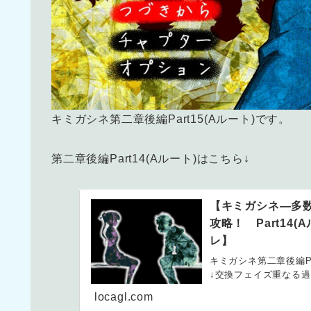
キミガシネ第二章後編Part15(Aルート)です。
第二章後編Part14(Aルート)はこちら↓
【キミガシネ―多
攻略！ Part1
レ】
キミガシネ第二章後編Par
↓交換フェイズ重なる過
locagl.com