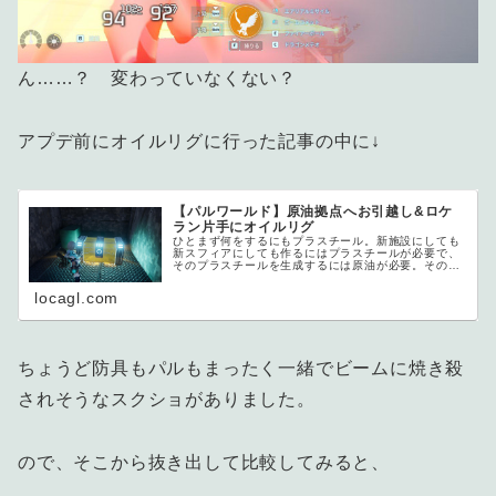
ん……？ 変わっていなくない？
アプデ前にオイルリグに行った記事の中に↓
【パルワールド】原油拠点へお引越し&ロケ
ラン片手にオイルリグ
ひとまず何をするにもプラスチール。新施設にしても
新スフィアにしても作るにはプラスチールが必要で、
そのプラスチールを生成するには原油が必要。その原
油が……圧倒的、...
locagl.com
ちょうど防具もパルもまったく一緒でビームに焼き殺
されそうなスクショがありました。
ので、そこから抜き出して比較してみると、