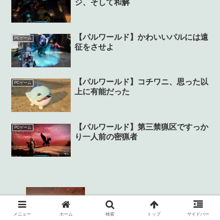
ジ、そして和解
【パルワールド】かわいいパルには遠
PCゲーム
征をさせよ
【パルワールド】コチワニ、思った以
PCゲーム
上に有能だった
【パルワールド】第三禁猟区ですっか
PCゲーム
り一人前の密猟者
【パルワールド】運ゲー極まる落下物イ
ベント
メニュー
ホーム
検索
トップ
サイドバー