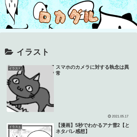
イラスト
スマホのカメラに対する執念は異
イラスト
常
2021.05.17
【漫画】5秒でわかるアナ雪2【と
イラスト
ネタバレ感想】