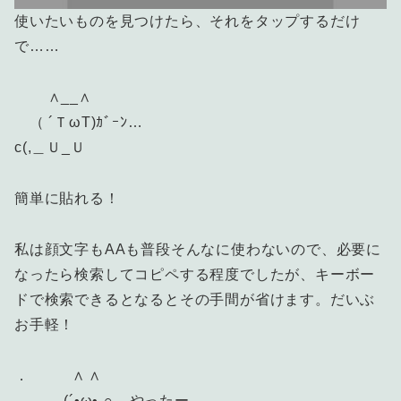
使いたいものを見つけたら、それをタップするだけ
で……
∧__∧
（ ´ＴωT)ｶﾞｰﾝ…
c(,＿Ｕ_Ｕ
簡単に貼れる！
私は顔文字もAAも普段そんなに使わないので、必要に
なったら検索してコピペする程度でしたが、キーボー
ドで検索できるとなるとその手間が省けます。だいぶ
お手軽！
． ∧ ∧
(´•ω• ∩ やったー