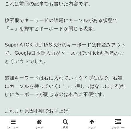
これは前回の記事でも書いた内容です。
検索欄でキーワードの語尾にカーソルがある状態で
「→」を押すとキーボードが閉じる現象。
Super ATOK ULTIAS以外のキーボードは軒並みアウト
で、Google日本語入力がベースっぽいflickも当然のご
とくアウトでした。
追加キーワードは右に入れていくタイプなので、右端
にカーソルを持っていく(「→」押しっぱなしにする)た
びにキーボードが閉じるのは本当に不便です。
これまた原因不明でお手上げ。
メニュー
ホーム
検索
トップ
サイドバー
TwitterかfacebookかGoogleアカウントが必