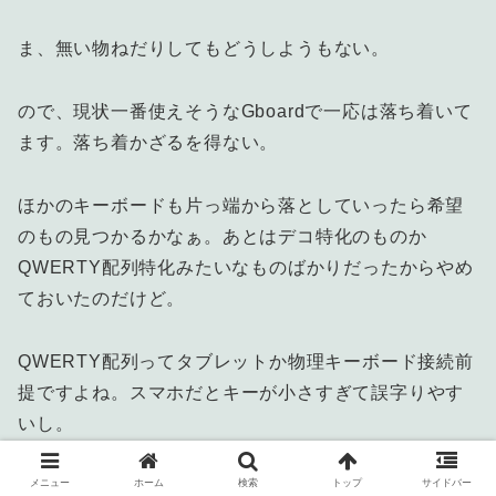
ま、無い物ねだりしてもどうしようもない。
ので、現状一番使えそうなGboardで一応は落ち着いて
ます。落ち着かざるを得ない。
ほかのキーボードも片っ端から落としていったら希望
のもの見つかるかなぁ。あとはデコ特化のものか
QWERTY配列特化みたいなものばかりだったからやめ
ておいたのだけど。
QWERTY配列ってタブレットか物理キーボード接続前
提ですよね。スマホだとキーが小さすぎて誤字りやす
いし。
今、一番満足感の高い文字入力アプリってどれなんで
メニュー
ホーム
検索
トップ
サイドバー