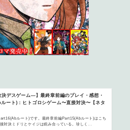
数決デスゲーム―】最終章前編のプレイ・感想・
(Abルート)：ヒトゴロシゲーム〜直接対決〜【ネタ
t16(Abルート)です。最終章前編Part15(Abルート)はこち
接対決ミドリとケイジは睨み合っている。珍しく...