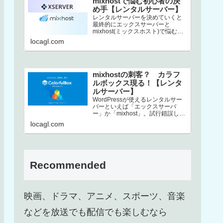
mixhostで悩む初心者の決
め手【レンタルサーバー】
レンタルサーバーを決めていくと
最終的にエックスサーバーと
mixhost(ミックスホスト)で悩むと
いう方、結構いるんじゃないでし
locagl.com
ょうか。この2社は非常にコストパ
フ…
mixhostの刺客？ カラフ
ルボックス現る！【レンタ
ルサーバー】
WordPressが使えるレンタルサー
バーといえば「エックスサーバ
ー」か「mixhost」。試行錯誤した
末、上述した2択に行き着くという
locagl.com
方も多いのではないでしょ…
Recommended
映画、ドラマ、アニメ、スポーツ、音楽
などを放送でも配信でも楽しむなら