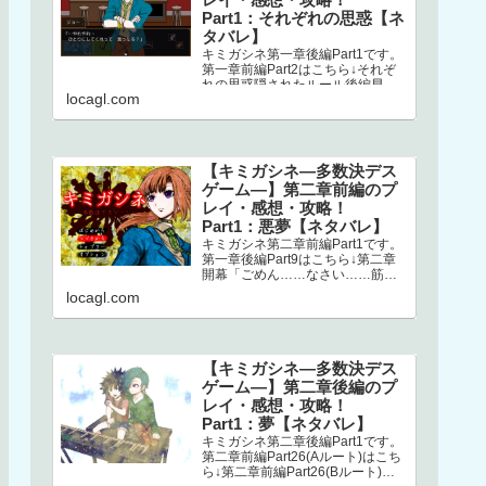
Part1：それぞれの思惑【ネ
タバレ】
キミガシネ第一章後編Part1です。
第一章前編Part2はこちら↓それぞ
れの思惑隠されたルール後編早々
locagl.com
にミシマが登場します。どうやら
ナオとの回想シーンらしく、ナ…
【キミガシネ―多数決デス
ゲーム―】第二章前編のプ
レイ・感想・攻略！
Part1：悪夢【ネタバレ】
キミガシネ第二章前編Part1です。
第一章後編Part9はこちら↓第二章
開幕「ごめん……なさい……筋肉
ゴリラ……サラ姉ちゃん……」
locagl.com
え？！ なにごと？！初っ端か
ら…
【キミガシネ―多数決デス
ゲーム―】第二章後編のプ
レイ・感想・攻略！
Part1：夢【ネタバレ】
キミガシネ第二章後編Part1です。
第二章前編Part26(Aルート)はこち
ら↓第二章前編Part26(Bルート)は