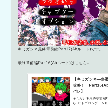
キミガシネ最終章前編Part17(Abルート)です。
最終章前編Part16(Abルート)はこちら↓
【キミガシネ―多
攻略！ Part16
バレ】
キミガシネ最終章前編Par
ら↓ヒトゴロシゲーム直