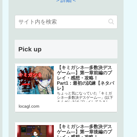
＞詳細＜
Pick up
【キミガシネ―多数決デス
ゲーム―】第一章前編のプ
レイ・感想・攻略！
Part1：最初の試練【ネタバ
レ】
ちょっと気になっていた「キミガ
シネ―多数決デスゲーム―」(以下
キミガシネ)をプレイしてみまし
locagl.com
た！ネタバレしかありませんので
ご注意ください！本家はこちら↓ス
マホで…
【キミガシネ―多数決デス
ゲーム―】第一章後編のプ
レイ・感想・攻略！