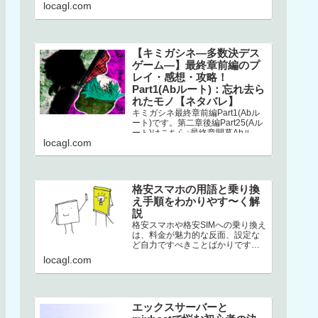
こちら↓選択二章後編はストーリー
locagl.com
が分岐してい…
【キミガシネ―多数決デス
ゲーム―】最終章前編のプ
レイ・感想・攻略！
Part1(Abルート)：忘れ去ら
れたモノ【ネタバレ】
キミガシネ最終章前編Part1(Abル
ート)です。第二章後編Part25(Aル
ート)はこちら↓最終章開幕Abルー
locagl.com
トAbルートは、アリス生存＋ソウ
生存のルートです…
格安スマホの用語と乗り換
え手順をわかりやす〜く解
説
格安スマホや格安SIMへの乗り換え
は、料金が魅力的な反面、設定な
ど自力ですべきことばかりです。
加えて専門用語の多さ。このせい
locagl.com
でハードルが高くなり、踏みとど
まって…
エックスサーバーと