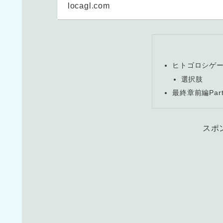
locagl.com
ヒトゴロシゲ
選択肢
最終章前編Par
スポ