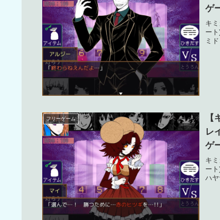
ゲ
タ
キミ
ート
ミド
【
フリーゲーム
レ
ゲ
タ
キミ
ート
ハヤ