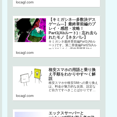
こちら↓選択二章後編はストーリー
locagl.com
が分岐してい…
【キミガシネ―多数決デス
ゲーム―】最終章前編のプ
レイ・感想・攻略！
Part1(Abルート)：忘れ去ら
れたモノ【ネタバレ】
キミガシネ最終章前編Part1(Abル
ート)です。第二章後編Part25(Aル
ート)はこちら↓最終章開幕Abルー
locagl.com
トAbルートは、アリス生存＋ソウ
生存のルートです…
格安スマホの用語と乗り換
え手順をわかりやす〜く解
説
格安スマホや格安SIMへの乗り換え
は、料金が魅力的な反面、設定な
ど自力ですべきことばかりです。
加えて専門用語の多さ。このせい
locagl.com
でハードルが高くなり、踏みとど
まって…
エックスサーバーと