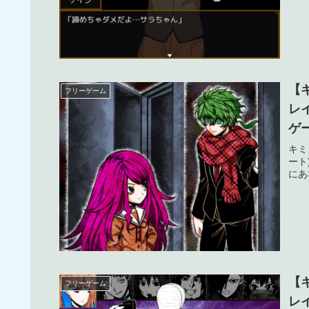
【
フリーゲーム
レ
ゲ
タ
キミ
ート
にあ
【
フリーゲーム
レ