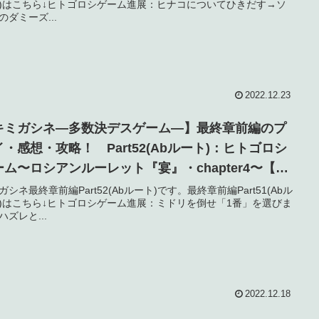
)はこちら↓ヒトゴロシゲーム進展：ヒナコについてひきだす→ソ
のダミーズ...
2022.12.23
キミガシネ―多数決デスゲーム―】最終章前編のプ
イ・感想・攻略！ Part52(Abルート)：ヒトゴロシ
ーム〜ロシアンルーレット『宴』・chapter4〜【ネ
バレ】
ガシネ最終章前編Part52(Abルート)です。最終章前編Part51(Abル
)はこちら↓ヒトゴロシゲーム進展：ミドリを倒せ「1番」を選びま
ハズレと...
2022.12.18