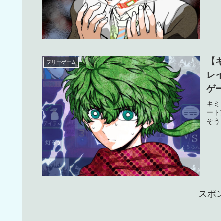
【
フリーゲーム
レ
ゲ
【
キミ
ート
そう
スポ