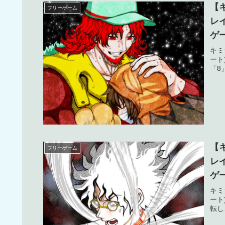
【
フリーゲーム
レ
ゲ
【
キミ
ート
「8
【
フリーゲーム
レ
ゲ
【
キミ
ート
転し