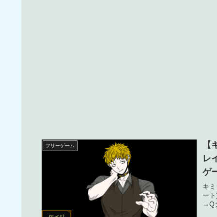
【
フリーゲーム
レ
ゲ
【
キミ
ート
→Q