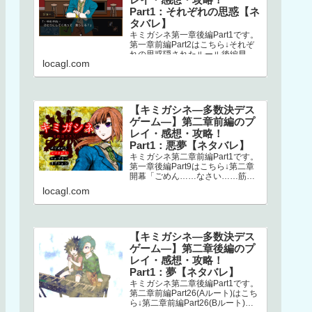
Part1：それぞれの思惑【ネ
タバレ】
キミガシネ第一章後編Part1です。
第一章前編Part2はこちら↓それぞ
れの思惑隠されたルール後編早々
locagl.com
にミシマが登場します。どうやら
ナオとの回想シーンらしく、ナ…
【キミガシネ―多数決デス
ゲーム―】第二章前編のプ
レイ・感想・攻略！
Part1：悪夢【ネタバレ】
キミガシネ第二章前編Part1です。
第一章後編Part9はこちら↓第二章
開幕「ごめん……なさい……筋肉
ゴリラ……サラ姉ちゃん……」
locagl.com
え？！ なにごと？！初っ端か
ら…
【キミガシネ―多数決デス
ゲーム―】第二章後編のプ
レイ・感想・攻略！
Part1：夢【ネタバレ】
キミガシネ第二章後編Part1です。
第二章前編Part26(Aルート)はこち
ら↓第二章前編Part26(Bルート)は