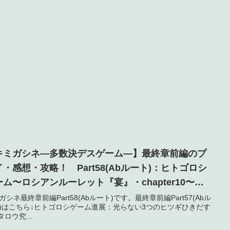
キミガシネ―多数決デスゲーム―】最終章前編のプ
イ・感想・攻略！ Part58(Abルート)：ヒトゴロシ
ーム〜ロシアンルーレット『宴』・chapter10〜
ネタバレ】
ガシネ最終章前編Part58(Abルート)です。最終章前編Part57(Abル
)はこちら↓ヒトゴロシゲーム進展：光らない3つのヒツギひきだす
タロウ究...