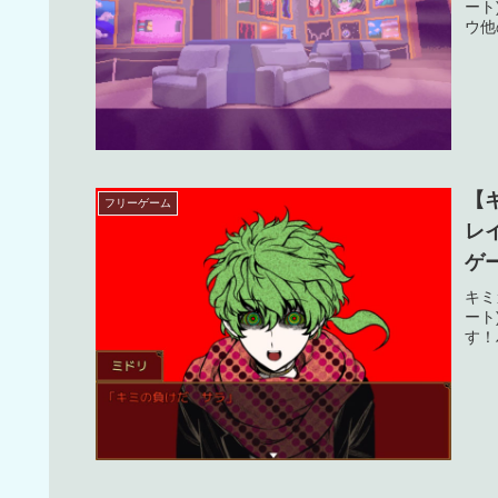
ート
ウ他
【
フリーゲーム
レ
ゲ
タ
キミ
ート
す！