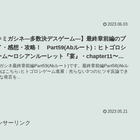
2023.06.03
キミガシネ―多数決デスゲーム―】最終章前編のプ
イ・感想・攻略！ Part59(Abルート)：ヒトゴロシ
ーム〜ロシアンルーレット『宴』・chapter11〜
ネタバレ】
ガシネ最終章前編Part59(Abルート)です。最終章前編Part58(Abル
)はこちら↓ヒトゴロシゲーム進展：光らない3つのヒツギ反論でき
な発言を...
2023.05.21
ンサーリンク