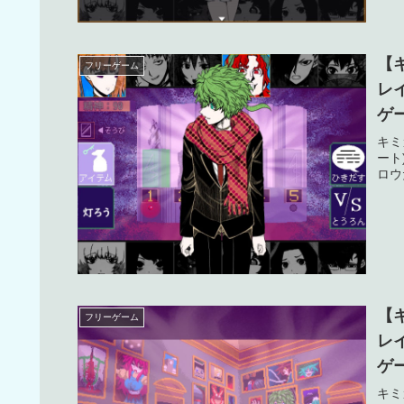
【
フリーゲーム
レ
ゲ
タ
キミ
ート
ロウ
【
フリーゲーム
レ
ゲ
タ
キミ