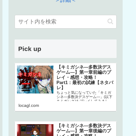
＞詳細＜
Pick up
【キミガシネ―多数決デス
ゲーム―】第一章前編のプ
レイ・感想・攻略！
Part1：最初の試練【ネタバ
レ】
ちょっと気になっていた「キミガ
シネ―多数決デスゲーム―」(以下
キミガシネ)をプレイしてみまし
locagl.com
た！ネタバレしかありませんので
ご注意ください！本家はこちら↓ス
マホで…
【キミガシネ―多数決デス
ゲーム―】第一章後編のプ
レイ・感想・攻略！