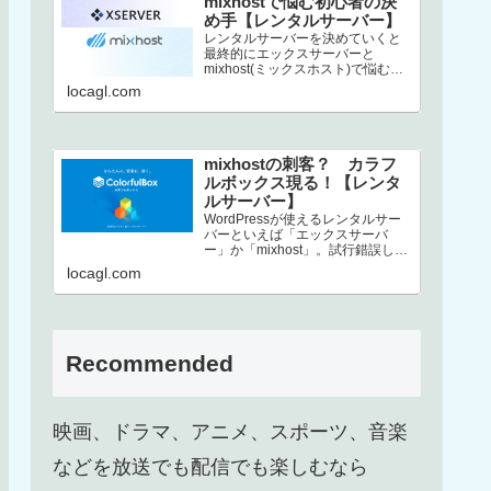
mixhostで悩む初心者の決
め手【レンタルサーバー】
レンタルサーバーを決めていくと
最終的にエックスサーバーと
mixhost(ミックスホスト)で悩むと
いう方、結構いるんじゃないでし
locagl.com
ょうか。この2社は非常にコストパ
フ…
mixhostの刺客？ カラフ
ルボックス現る！【レンタ
ルサーバー】
WordPressが使えるレンタルサー
バーといえば「エックスサーバ
ー」か「mixhost」。試行錯誤した
末、上述した2択に行き着くという
locagl.com
方も多いのではないでしょ…
Recommended
映画、ドラマ、アニメ、スポーツ、音楽
などを放送でも配信でも楽しむなら