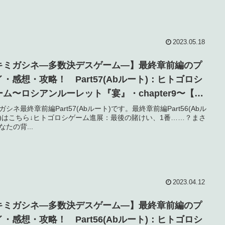
2023.05.18
キミガシネ―多数決デスゲーム―】最終章前編のプ
イ・感想・攻略！ Part57(Abルート)：ヒトゴロシ
ーム〜ロシアンルーレット『宴』・chapter9〜【ネ
バレ】
ガシネ最終章前編Part57(Abルート)です。最終章前編Part56(Abル
)はこちら↓ヒトゴロシゲーム進展：最後の賭けい、1番……？まさ
なたの背...
2023.04.12
キミガシネ―多数決デスゲーム―】最終章前編のプ
イ・感想・攻略！ Part56(Abルート)：ヒトゴロシ