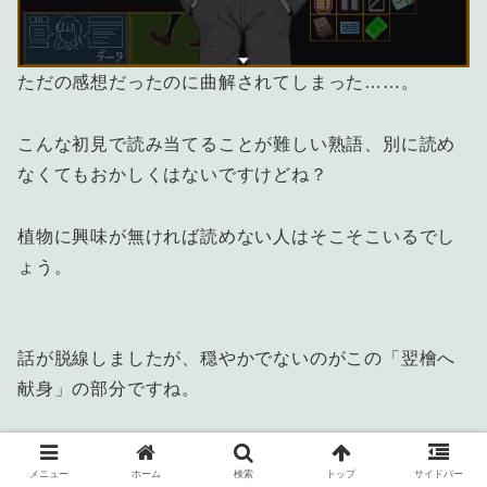
ただの感想だったのに曲解されてしまった……。
こんな初見で読み当てることが難しい熟語、別に読め
なくてもおかしくはないですけどね？
植物に興味が無ければ読めない人はそこそこいるでし
ょう。
話が脱線しましたが、穏やかでないのがこの「翌檜へ
献身」の部分ですね。
アスナロへ我が身を捧げる……それはつまり、デスゲ
メニュー
ホーム
検索
トップ
サイドバー
ームで命をもてあそばれても文句は言いません、とい