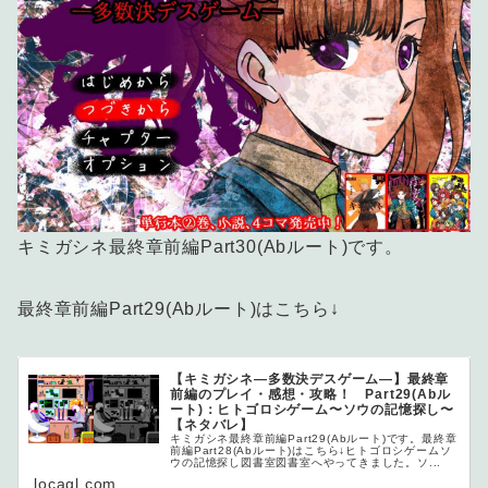
キミガシネ最終章前編Part30(Abルート)です。
最終章前編Part29(Abルート)はこちら↓
【キミガシネ―多数決デスゲーム―】最終章
前編のプレイ・感想・攻略！ Part29(Abル
ート)：ヒトゴロシゲーム〜ソウの記憶探し〜
【ネタバレ】
キミガシネ最終章前編Part29(Abルート)です。最終章
前編Part28(Abルート)はこちら↓ヒトゴロシゲームソ
ウの記憶探し図書室図書室へやってきました。ソ...
locagl.com