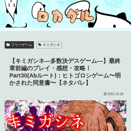
フリーゲーム
キミガシネ
【キミガシネ―多数決デスゲーム―】最終
章前編のプレイ・感想・攻略！
Part30(Abルート)：ヒトゴロシゲーム〜明
かされた同意書〜【ネタバレ】
2021.12.28