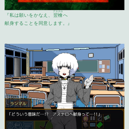
アスナロ
『私は願いをかなえ、
翌檜
へ
献身することを同意します。』