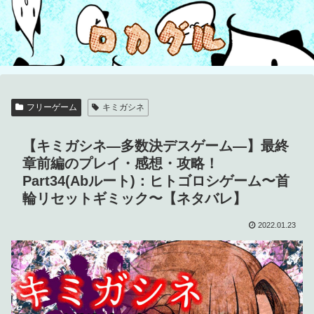
フリーゲーム
キミガシネ
【キミガシネ―多数決デスゲーム―】最終
章前編のプレイ・感想・攻略！
Part34(Abルート)：ヒトゴロシゲーム〜首
輪リセットギミック〜【ネタバレ】
2022.01.23