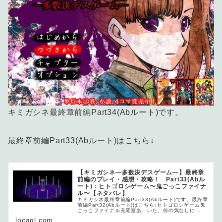
キミガシネ最終章前編Part34(Abルート)です。
最終章前編Part33(Abルート)はこちら↓
【キミガシネ―多数決デスゲーム―】最終章
前編のプレイ・感想・攻略！ Part33(Abル
ート)：ヒトゴロシゲーム〜鬼ごっこファイナ
ル〜【ネタバレ】
キミガシネ最終章前編Part33(Abルート)です。最終章
前編Part32(Abルート)はこちら↓ヒトゴロシゲーム鬼
ごっこファイナル充電室あ、いた。何の気なしに...
locagl.com