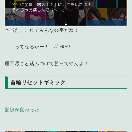
本当だ、これでみんな公平だね！
……ってなるかー！ ﾊﾞｰﾛｰ!!
理不尽ごと踏みつけて勝ってやんよ！
首輪リセットギミック
配線が変わった