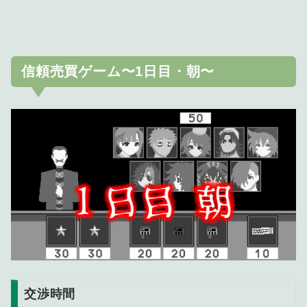
信頼売買ゲーム〜1日目・朝〜
交渉時間