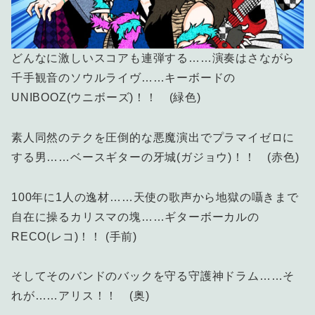
どんなに激しいスコアも連弾する……演奏はさながら
千手観音のソウルライヴ……キーボードの
UNIBOOZ(ウニボーズ)！！ (緑色)
素人同然のテクを圧倒的な悪魔演出でプラマイゼロに
する男……ベースギターの牙城(ガジョウ)！！ (赤色)
100年に1人の逸材……天使の歌声から地獄の囁きまで
自在に操るカリスマの塊……ギターボーカルの
RECO(レコ)！！ (手前)
そしてそのバンドのバックを守る守護神ドラム……そ
れが……アリス！！ (奥)