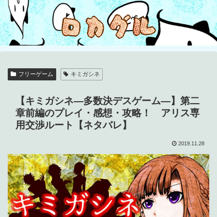
フリーゲーム
キミガシネ
【キミガシネ―多数決デスゲーム―】第二
章前編のプレイ・感想・攻略！ アリス専
用交渉ルート【ネタバレ】
2019.11.28