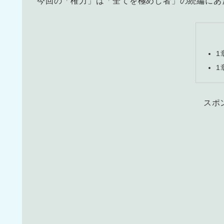
今回の「権力」は「全てを極めし者」の続編にあ
1
1
スポ