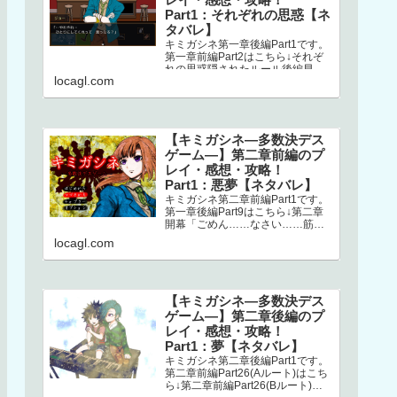
Part1：それぞれの思惑【ネ
タバレ】
キミガシネ第一章後編Part1です。
第一章前編Part2はこちら↓それぞ
れの思惑隠されたルール後編早々
locagl.com
にミシマが登場します。どうやら
ナオとの回想シーンらしく、ナ…
【キミガシネ―多数決デス
ゲーム―】第二章前編のプ
レイ・感想・攻略！
Part1：悪夢【ネタバレ】
キミガシネ第二章前編Part1です。
第一章後編Part9はこちら↓第二章
開幕「ごめん……なさい……筋肉
ゴリラ……サラ姉ちゃん……」
locagl.com
え？！ なにごと？！初っ端か
ら…
【キミガシネ―多数決デス
ゲーム―】第二章後編のプ
レイ・感想・攻略！
Part1：夢【ネタバレ】
キミガシネ第二章後編Part1です。
第二章前編Part26(Aルート)はこち
ら↓第二章前編Part26(Bルート)は