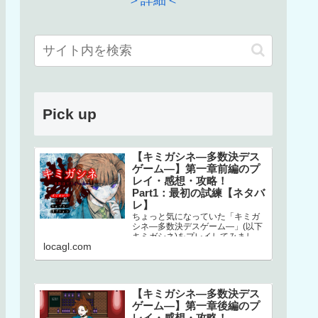
＞詳細＜
Pick up
【キミガシネ―多数決デス
ゲーム―】第一章前編のプ
レイ・感想・攻略！
Part1：最初の試練【ネタバ
レ】
ちょっと気になっていた「キミガ
シネ―多数決デスゲーム―」(以下
キミガシネ)をプレイしてみまし
locagl.com
た！ネタバレしかありませんので
ご注意ください！本家はこちら↓ス
マホで…
【キミガシネ―多数決デス
ゲーム―】第一章後編のプ
レイ・感想・攻略！