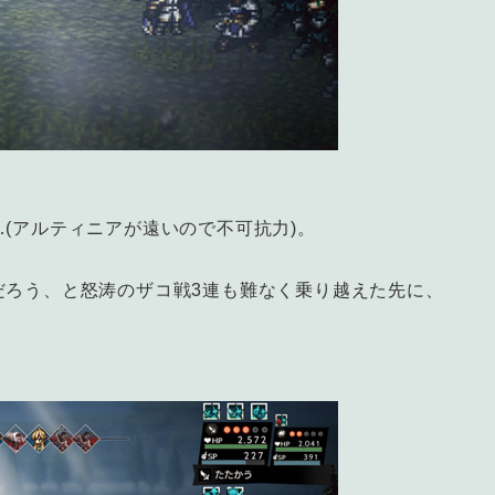
(アルティニアが遠いので不可抗力)。
だろう、と怒涛のザコ戦3連も難なく乗り越えた先に、