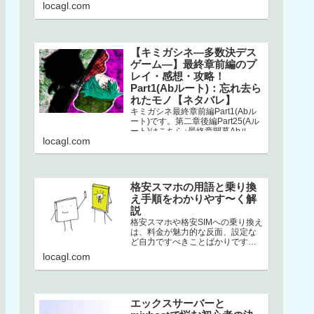
こちら↓選択二章後編はストーリー
locagl.com
が分岐してい…
【キミガシネ―多数決デス
ゲーム―】最終章前編のプ
レイ・感想・攻略！
Part1(Abルート)：忘れ去ら
れたモノ【ネタバレ】
キミガシネ最終章前編Part1(Abル
ート)です。第二章後編Part25(Aル
ート)はこちら↓最終章開幕Abルー
locagl.com
トAbルートは、アリス生存＋ソウ
生存のルートです…
格安スマホの用語と乗り換
え手順をわかりやす〜く解
説
格安スマホや格安SIMへの乗り換え
は、料金が魅力的な反面、設定な
ど自力ですべきことばかりです。
加えて専門用語の多さ。このせい
locagl.com
でハードルが高くなり、踏みとど
まって…
エックスサーバーと