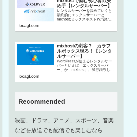
mixhostで悩む初心者の決
め手【レンタルサーバー】
レンタルサーバーを決めていくと
最終的にエックスサーバーと
mixhost(ミックスホスト)で悩むと
いう方、結構いるんじゃないでし
locagl.com
ょうか。この2社は非常にコストパ
フ…
mixhostの刺客？ カラフ
ルボックス現る！【レンタ
ルサーバー】
WordPressが使えるレンタルサー
バーといえば「エックスサーバ
ー」か「mixhost」。試行錯誤した
末、上述した2択に行き着くという
locagl.com
方も多いのではないでしょ…
Recommended
映画、ドラマ、アニメ、スポーツ、音楽
などを放送でも配信でも楽しむなら