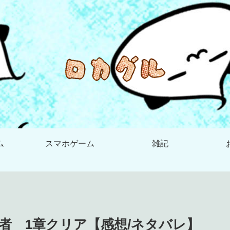
ム
スマホゲーム
雑記
者 1章クリア【感想/ネタバレ】