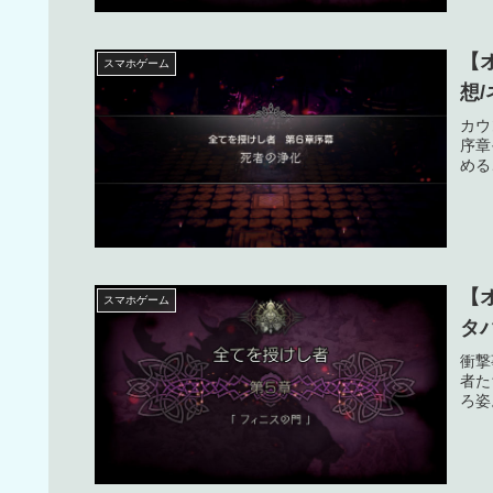
【
スマホゲーム
想
カウ
序章
める
【
スマホゲーム
タ
衝撃
者た
ろ姿