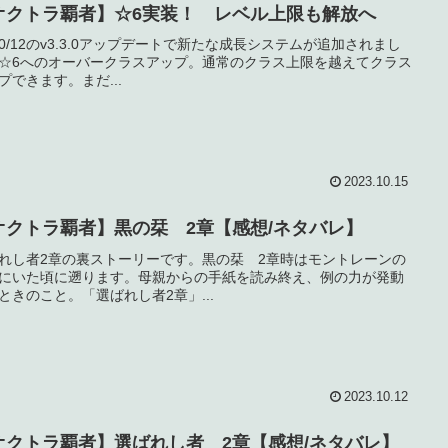
オクトラ覇者】☆6実装！ レベル上限も解放へ
/10/12のv3.3.0アップデートで新たな成長システムが追加されまし
☆6へのオーバークラスアップ。通常のクラス上限を越えてクラス
プできます。まだ...
2023.10.15
オクトラ覇者】黒の栞 2章【感想/ネタバレ】
れし者2章の裏ストーリーです。黒の栞 2章時はモントレーンの
にいた頃に遡ります。母親からの手紙を読み終え、例の力が発動
ときのこと。「選ばれし者2章」...
2023.10.12
オクトラ覇者】選ばれし者 2章【感想/ネタバレ】