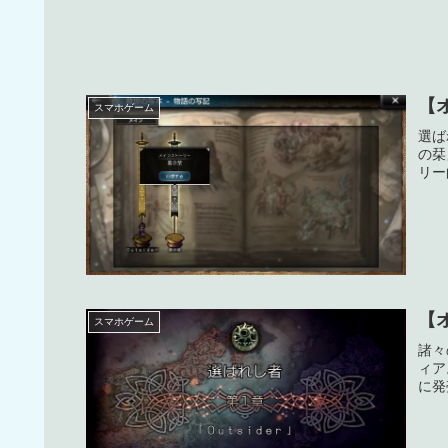
【
スマホゲーム
選ば
の栞
リー
【
スマホゲーム
諸々
ィア
に発