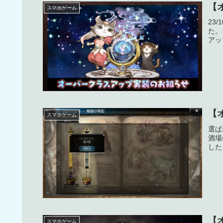
【
スマホゲーム
23
た。
アッ
【
スマホゲーム
選ば
酒場
した
【
スマホゲーム