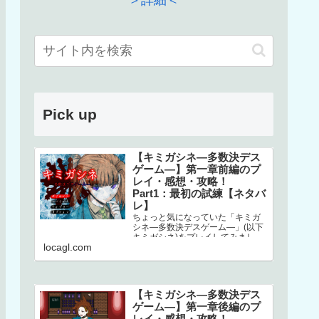
＞詳細＜
Pick up
【キミガシネ―多数決デス
ゲーム―】第一章前編のプ
レイ・感想・攻略！
Part1：最初の試練【ネタバ
レ】
ちょっと気になっていた「キミガ
シネ―多数決デスゲーム―」(以下
キミガシネ)をプレイしてみまし
locagl.com
た！ネタバレしかありませんので
ご注意ください！本家はこちら↓ス
マホで…
【キミガシネ―多数決デス
ゲーム―】第一章後編のプ
レイ・感想・攻略！