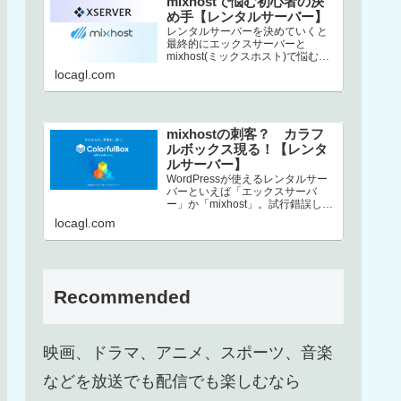
mixhostで悩む初心者の決
め手【レンタルサーバー】
レンタルサーバーを決めていくと
最終的にエックスサーバーと
mixhost(ミックスホスト)で悩むと
いう方、結構いるんじゃないでし
locagl.com
ょうか。この2社は非常にコストパ
フ…
mixhostの刺客？ カラフ
ルボックス現る！【レンタ
ルサーバー】
WordPressが使えるレンタルサー
バーといえば「エックスサーバ
ー」か「mixhost」。試行錯誤した
末、上述した2択に行き着くという
locagl.com
方も多いのではないでしょ…
Recommended
映画、ドラマ、アニメ、スポーツ、音楽
などを放送でも配信でも楽しむなら