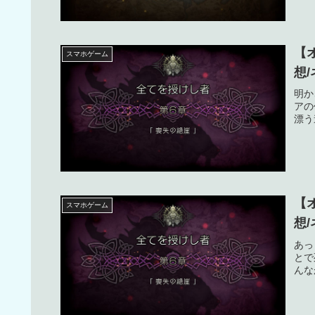
【
スマホゲーム
想
明か
アの
漂う
【
スマホゲーム
想
あっ
とで
んな