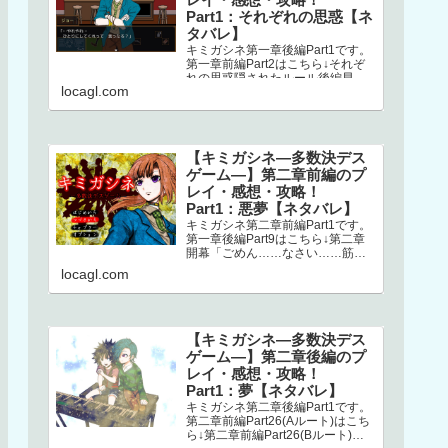
Part1：それぞれの思惑【ネ
タバレ】
キミガシネ第一章後編Part1です。
第一章前編Part2はこちら↓それぞ
れの思惑隠されたルール後編早々
locagl.com
にミシマが登場します。どうやら
ナオとの回想シーンらしく、ナ…
【キミガシネ―多数決デス
ゲーム―】第二章前編のプ
レイ・感想・攻略！
Part1：悪夢【ネタバレ】
キミガシネ第二章前編Part1です。
第一章後編Part9はこちら↓第二章
開幕「ごめん……なさい……筋肉
ゴリラ……サラ姉ちゃん……」
locagl.com
え？！ なにごと？！初っ端か
ら…
【キミガシネ―多数決デス
ゲーム―】第二章後編のプ
レイ・感想・攻略！
Part1：夢【ネタバレ】
キミガシネ第二章後編Part1です。
第二章前編Part26(Aルート)はこち
ら↓第二章前編Part26(Bルート)は