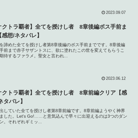
2023.09.07
オクトラ覇者】全てを授けし者 8章後編ボス手前ま
【感想/ネタバレ】
を諦めた全てを授けし者第8章後編のボス手前までです。8章後編
手前まで赤子サザントスに、欲に塗れたこの世を変えてもらうこ
期待するファラメ。聖女と言われ...
2023.06.12
オクトラ覇者】全てを授けし者 8章前編クリア【感
/ネタバレ】
出していた全てを授けし者第8章前編です。8章前編ようやく神界
ました。Let's Go!……と意気込んで早々に出迎えるのは3つのダン
ン。それぞれギミッ...