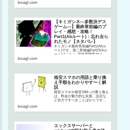
こちら↓選択二章後編はストーリー
locagl.com
が分岐してい…
【キミガシネ―多数決デス
ゲーム―】最終章前編のプ
レイ・感想・攻略！
Part1(Abルート)：忘れ去ら
れたモノ【ネタバレ】
キミガシネ最終章前編Part1(Abル
ート)です。第二章後編Part25(Aル
ート)はこちら↓最終章開幕Abルー
locagl.com
トAbルートは、アリス生存＋ソウ
生存のルートです…
格安スマホの用語と乗り換
え手順をわかりやす〜く解
説
格安スマホや格安SIMへの乗り換え
は、料金が魅力的な反面、設定な
ど自力ですべきことばかりです。
加えて専門用語の多さ。このせい
locagl.com
でハードルが高くなり、踏みとど
まって…
エックスサーバーと