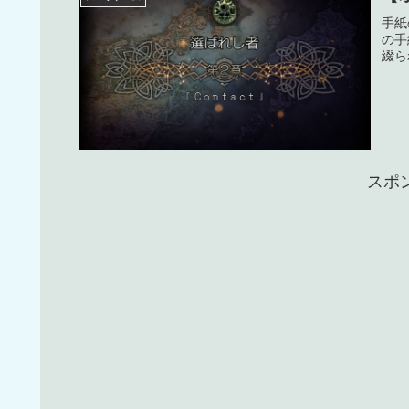
手紙
の手
綴ら
スポ