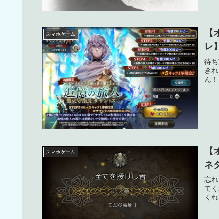
【
スマホゲーム
レ
待ち
きれ
ん！
【
スマホゲーム
ネ
忘れ
てく
くれ