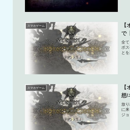
【
スマホゲーム
で
全て
ボス
とを
【
スマホゲーム
想
放り
に来
ジョ