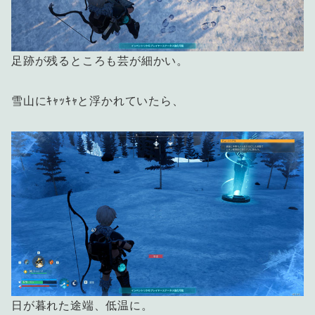
足跡が残るところも芸が細かい。
雪山にｷｬｯｷｬと浮かれていたら、
日が暮れた途端、低温に。