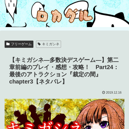
フリーゲーム
キミガシネ
【キミガシネ―多数決デスゲーム―】第二
章前編のプレイ・感想・攻略！ Part24：
最後のアトラクション『裁定の間』
chapter3【ネタバレ】
2019.12.16