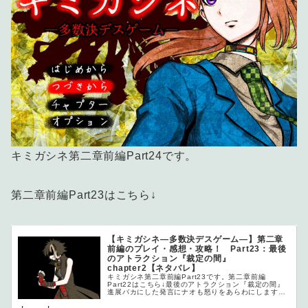
キミガシネ第二章前編Part24です。
第二章前編Part23はこちら↓
【キミガシネ―多数決デスゲーム―】第二章
前編のプレイ・感想・攻略！ Part23：最後
のアトラクション『裁定の間』
chapter2【ネタバレ】
キミガシネ第二章前編Part23です。第二章前編
Part22はこちら↓最後のアトラクション『裁定の間』
進展バカにした発言にナオも怒りをあらわにします
が、「落とす...