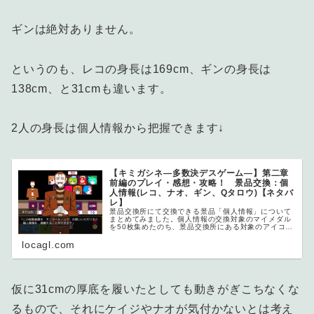
ギンは絶対ありません。
というのも、レコの身長は169cm、ギンの身長は
138cm、と31cmも違います。
2人の身長は個人情報から把握できます↓
【キミガシネ―多数決デスゲーム―】第二章
前編のプレイ・感想・攻略！ 景品交換：個
人情報(レコ、ナオ、ギン、Qタロウ)【ネタバ
レ】
景品交換所にて交換できる景品「個人情報」について
まとめてみました。個人情報の交換対象のマイメダル
を50枚集めたのち、景品交換所にある対象のアイコン
をタッチして交...
locagl.com
仮に31cmの厚底を履いたとしても動きがぎこちなくな
るもので、それにケイジやナオが気付かないとは考え