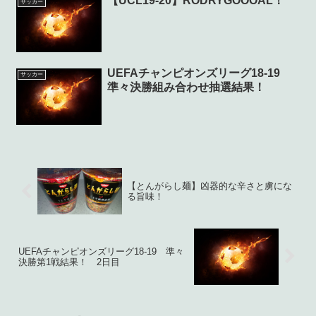
【UCL19-20】RODRYGOOOAL！
サッカー
UEFAチャンピオンズリーグ18-19
サッカー
準々決勝組み合わせ抽選結果！
【とんがらし麺】凶器的な辛さと虜にな
る旨味！
UEFAチャンピオンズリーグ18-19 準々
決勝第1戦結果！ 2日目